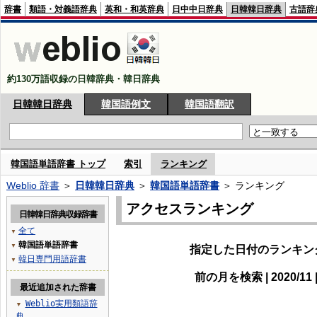
辞書
類語・対義語辞典
英和・和英辞典
日中中日辞典
日韓韓日辞典
古語辞
約130万語収録の日韓辞典・韓日辞典
日韓韓日辞典
韓国語例文
韓国語翻訳
韓国語単語辞書 トップ
索引
ランキング
Weblio 辞書
＞
日韓韓日辞典
＞
韓国語単語辞書
＞ ランキング
アクセスランキング
日韓韓日辞典収録辞書
全て
▼
韓国語単語辞書
▼
指定した日付のランキン
韓日専門用語辞書
▼
前の月を検索 | 2020/11 
最近追加された辞書
Weblio実用類語辞
▼
典