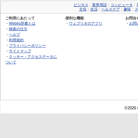
ビジネス
｜
業界用語
｜
コンピュータ
｜
文化
｜
生活
｜
ヘルスケア
｜
趣味
｜
ご利用にあたって
便利な機能
お問合
・
Weblio辞書とは
・
ウェブリオのアプリ
・
お問
・
検索の仕方
・
ヘルプ
・
利用規約
・
プライバシーポリシー
・
サイトマップ
・
クッキー・アクセスデータに
ついて
©2026 