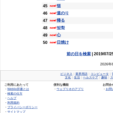
탭
45
道のり
46
帰る
47
방학
48
心
49
日焼け
50
前の日を検索
| 2019/07/2
2026
ビジネス
｜
業界用語
｜
コンピュータ
｜
文化
｜
生活
｜
ヘルスケア
｜
趣味
｜
ご利用にあたって
便利な機能
お問合
・
Weblio辞書とは
・
ウェブリオのアプリ
・
お問
・
検索の仕方
・
ヘルプ
・
利用規約
・
プライバシーポリシー
・
サイトマップ