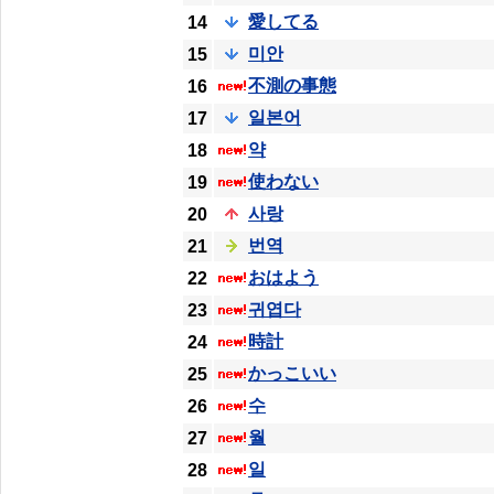
愛してる
14
미안
15
不測の事態
16
일본어
17
약
18
使わない
19
사랑
20
번역
21
おはよう
22
귀엽다
23
時計
24
かっこいい
25
수
26
월
27
일
28