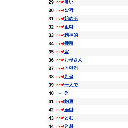
暑い
29
살짝
30
始める
31
없다
32
精神的
33
養殖
34
皆
35
お母さん
36
가만히
37
한글
38
一人で
39
전
40
約束
41
끓다
42
とむ
43
전화
44