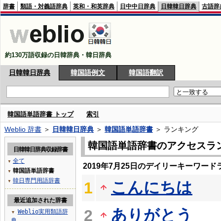
辞書
類語・対義語辞典
英和・和英辞典
日中中日辞典
日韓韓日辞典
古語辞
約130万語収録の日韓辞典・韓日辞典
日韓韓日辞典
韓国語例文
韓国語翻訳
韓国語単語辞書 トップ
索引
Weblio 辞書
＞
日韓韓日辞典
＞
韓国語単語辞書
＞ ランキング
韓国語単語辞書のアクセスラ
日韓韓日辞典収録辞書
全て
▼
2019年7月25日のデイリーキーワード
韓国語単語辞書
▼
韓日専門用語辞書
こんにちは
▼
1
最近追加された辞書
ありがとう
2
Weblio実用類語辞
▼
典