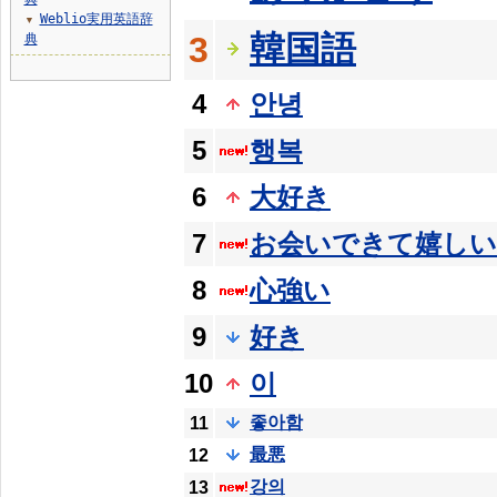
Weblio実用英語辞
▼
韓国語
3
典
4
안녕
5
행복
6
大好き
7
お会いできて嬉し
8
心強い
9
好き
10
이
좋아함
11
最悪
12
강의
13