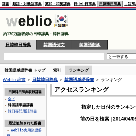
辞書
類語・対義語辞典
英和・和英辞典
日中中日辞典
日韓韓日辞典
古語辞
約130万語収録の日韓辞典・韓日辞典
日韓韓日辞典
韓国語例文
韓国語翻訳
韓国語単語辞書 トップ
索引
ランキング
Weblio 辞書
＞
日韓韓日辞典
＞
韓国語単語辞書
＞ ランキング
アクセスランキング
日韓韓日辞典収録辞書
全て
▼
韓国語単語辞書
▼
指定した日付のランキン
韓日専門用語辞書
▼
前の日を検索 | 2014/04/
最近追加された辞書
Weblio実用類語辞
▼
典