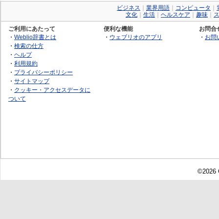
ビジネス
｜
業界用語
｜
コンピュータ
｜
文化
｜
生活
｜
ヘルスケア
｜
趣味
｜
ご利用にあたって
便利な機能
お問合
・
Weblio辞書とは
・
ウェブリオのアプリ
・
お問
・
検索の仕方
・
ヘルプ
・
利用規約
・
プライバシーポリシー
・
サイトマップ
・
クッキー・アクセスデータに
ついて
©2026 