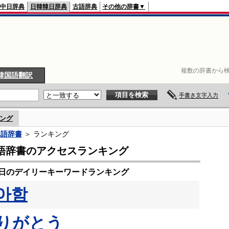
中日辞典
日韓韓日辞典
古語辞典
その他の辞書▼
複数の辞書から検
韓国語翻訳
手書き文字入力
ング
単語辞書
＞ ランキング
語辞書のアクセスランキング
18日のデイリーキーワードランキング
아함
りがとう