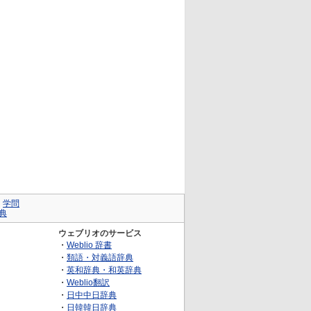
｜
学問
典
ウェブリオのサービス
・
Weblio 辞書
・
類語・対義語辞典
・
英和辞典・和英辞典
・
Weblio翻訳
・
日中中日辞典
・
日韓韓日辞典