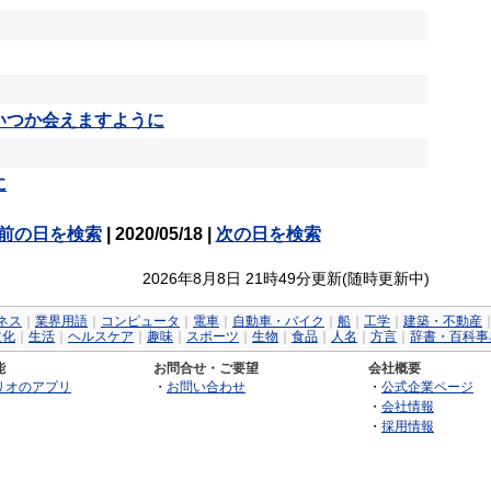
いつか会えますように
に
前の日を検索
| 2020/05/18 |
次の日を検索
2026年8月8日 21時49分更新(随時更新中)
ネス
｜
業界用語
｜
コンピュータ
｜
電車
｜
自動車・バイク
｜
船
｜
工学
｜
建築・不動産
文化
｜
生活
｜
ヘルスケア
｜
趣味
｜
スポーツ
｜
生物
｜
食品
｜
人名
｜
方言
｜
辞書・百科事
能
お問合せ・ご要望
会社概要
リオのアプリ
・
お問い合わせ
・
公式企業ページ
・
会社情報
・
採用情報