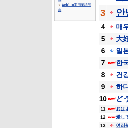
Weblio実用英語辞
▼
안
3
典
4
매
5
大
6
일
7
한
8
건
9
하
10
ど
おは
11
愛し
12
여러
13