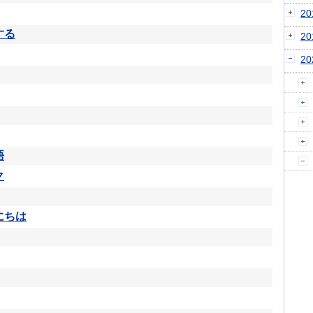
2
する
2
2
語
ク
にちは