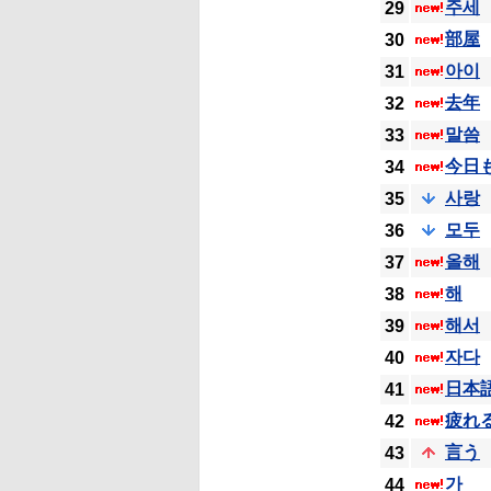
주세
29
部屋
30
아이
31
去年
32
말씀
33
今日
34
사랑
35
모두
36
올해
37
해
38
해서
39
자다
40
日本
41
疲れ
42
言う
43
가
44