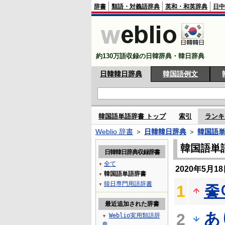
辞書
類語・対義語辞典
英和・和英辞典
日中
約130万語収録の日韓辞典・韓日辞典
日韓韓日辞典
韓国語例文
韓国語単語辞書 トップ
索引
ランキ
Weblio 辞書
＞
日韓韓日辞典
＞
韓国語
韓国語単
日韓韓日辞典収録辞書
全て
▼
2020年5月
韓国語単語辞書
▼
韓日専門用語辞書
좋
▼
1
最近追加された辞書
あ
2
Weblio実用類語辞
▼
典