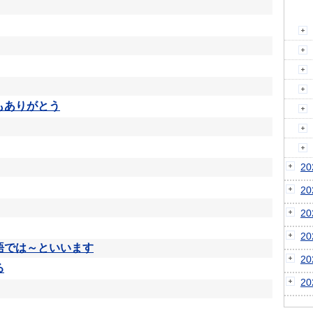
もありがとう
2
2
2
2
語では～といいます
2
る
2