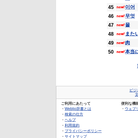
이어
45
무엇
46
몰
47
また
48
肉
49
本当
50
ビジ
ご利用にあたって
便利な機
・
Weblio辞書とは
・
ウェブ
・
検索の仕方
・
ヘルプ
・
利用規約
・
プライバシーポリシー
・
サイトマップ