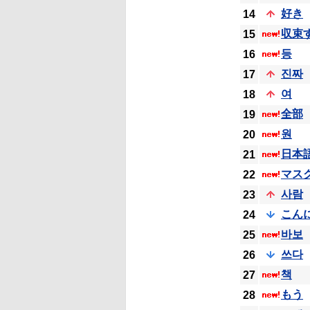
好き
14
収束
15
등
16
진짜
17
여
18
全部
19
원
20
日本
21
マス
22
사람
23
こん
24
바보
25
쓰다
26
책
27
もう
28