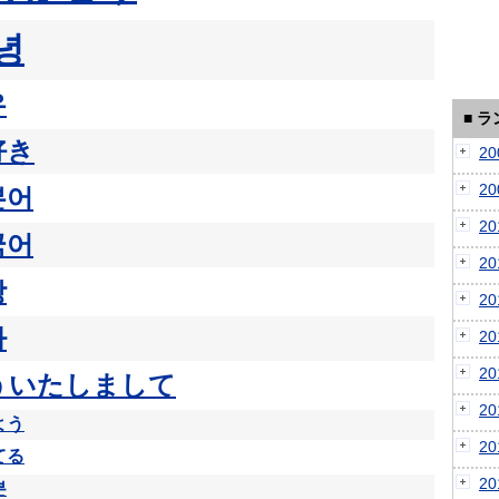
녕
우
■ 
好き
2
2
본어
2
국어
2
강
2
다
2
2
ういたしまして
2
よう
2
てる
2
분