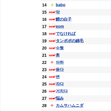
babo
14
악
15
鱈の白子
16
eom
17
でなければ
18
タンポポの綿毛
19
수행
20
흰
21
아하
22
듣다
23
변
24
자다
25
거치다
26
悩み
27
カムサハムニダ
28