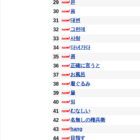
은
29
음
30
대변
31
그런데
32
사랑
33
다녀가다
34
콤
35
正確に言うと
36
お風呂
37
着ぐるみ
38
물
39
밍
40
むなしい
41
名無しの権兵衛
42
hang
43
目指す
44