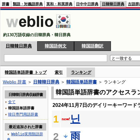
辞書
類語・対義語辞典
英和・和英辞典
日中中日辞典
日韓韓日辞典
古語辞
約130万語収録の日韓辞典・韓日辞典
日韓韓日辞典
韓国語例文
韓国語翻訳
韓国語単語辞書 トップ
索引
ランキング
Weblio 辞書
＞
日韓韓日辞典
＞
韓国語単語辞書
＞ ランキング
韓国語単語辞書のアクセスラ
日韓韓日辞典収録辞書
全て
▼
2024年11月7日のデイリーキーワード
韓国語単語辞書
▼
韓日専門用語辞書
닌
▼
1
最近追加された辞書
雨
2
Weblio実用類語辞
▼
典