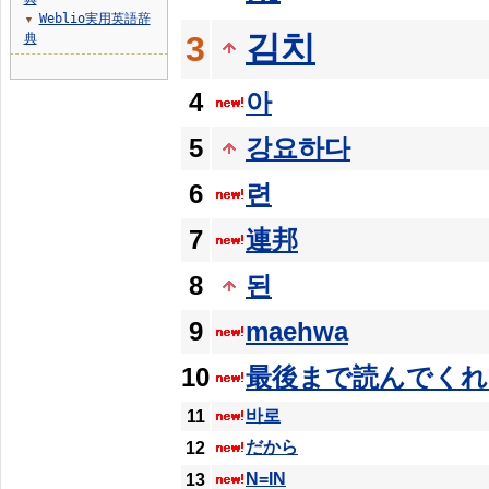
Weblio実用英語辞
▼
김치
3
典
4
아
5
강요하다
6
련
7
連邦
8
된
9
maehwa
10
最後まで読んでく
바로
11
だから
12
N=IN
13