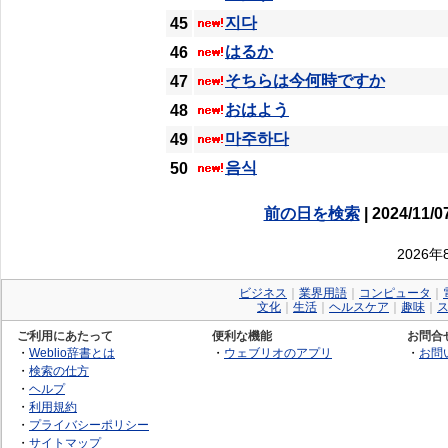
지다
45
はるか
46
そちらは今何時ですか
47
おはよう
48
마주하다
49
음식
50
前の日を検索
| 2024/11/0
2026
ビジネス
｜
業界用語
｜
コンピュータ
｜
文化
｜
生活
｜
ヘルスケア
｜
趣味
｜
ご利用にあたって
便利な機能
お問合
・
Weblio辞書とは
・
ウェブリオのアプリ
・
お問
・
検索の仕方
・
ヘルプ
・
利用規約
・
プライバシーポリシー
・
サイトマップ