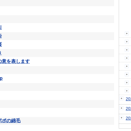
리
다
桜
き
の意を表します
p
2
2
2
ポポの綿毛