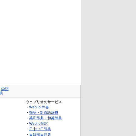
｜
学問
典
ウェブリオのサービス
・
Weblio 辞書
・
類語・対義語辞典
・
英和辞典・和英辞典
・
Weblio翻訳
・
日中中日辞典
・
日韓韓日辞典