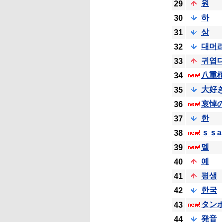
원
29
하
30
상
31
대머
32
귀엽
33
八重
34
大好
35
哀悼
36
한
37
ｓｓa
38
멭
39
예
40
평생
41
한국
42
タン
43
発音
44