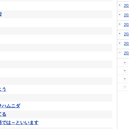
2
함
2
2
2
2
2
よう
サハムニダ
てる
語では～といいます