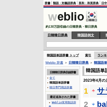
辞書
類語・対義語辞典
英和・和英辞典
日中
約130万語収録の日韓辞典・韓日辞典
日韓韓日辞典
韓国語例文
韓国語単語辞書 トップ
索引
ランキ
Weblio 辞書
＞
日韓韓日辞典
＞
韓国語
韓国語単
日韓韓日辞典収録辞書
全て
▼
2023年4月
韓国語単語辞書
▼
韓日専門用語辞書
サ
▼
1
最近追加された辞書
ba
2
Weblio実用類語辞
▼
典