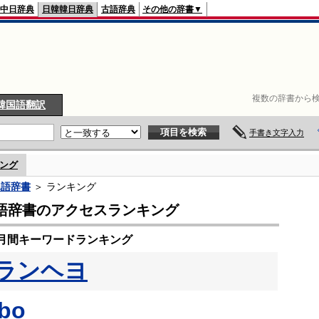
中日辞典
日韓韓日辞典
古語辞典
その他の辞書▼
複数の辞書から検
韓国語翻訳
手書き文字入力
ング
単語辞書
＞ ランキング
語辞書のアクセスランキング
の月間キーワードランキング
ランヘヨ
bo