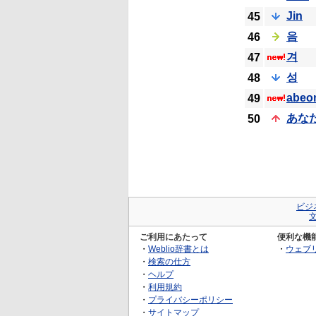
Jin
45
음
46
겨
47
성
48
abeo
49
あな
50
ビジ
ご利用にあたって
便利な機
・
Weblio辞書とは
・
ウェブ
・
検索の仕方
・
ヘルプ
・
利用規約
・
プライバシーポリシー
・
サイトマップ