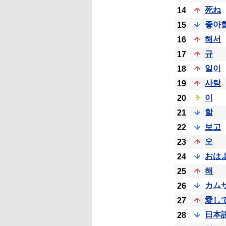
死ね
14
좋아
15
해서
16
규
17
일이
18
사랑
19
이
20
할
21
보고
22
오
23
おは
24
해
25
カム
26
愛し
27
日本
28