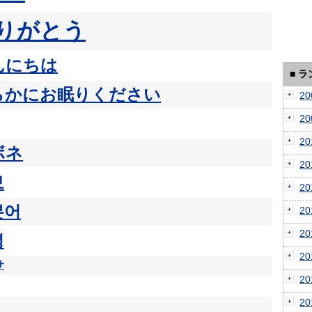
りがとう
んにちは
■ 
らかにお眠りください
2
2
2
ボネ
2
보
2
본어
2
2
녕
2
サ
2
2