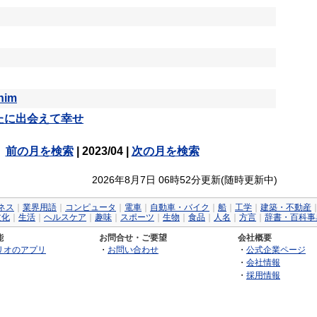
nim
たに出会えて幸せ
前の月を検索
| 2023/04 |
次の月を検索
2026年8月7日 06時52分更新(随時更新中)
ネス
｜
業界用語
｜
コンピュータ
｜
電車
｜
自動車・バイク
｜
船
｜
工学
｜
建築・不動産
文化
｜
生活
｜
ヘルスケア
｜
趣味
｜
スポーツ
｜
生物
｜
食品
｜
人名
｜
方言
｜
辞書・百科事
能
お問合せ・ご要望
会社概要
リオのアプリ
・
お問い合わせ
・
公式企業ページ
・
会社情報
・
採用情報