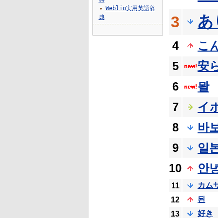
Weblio実用英語辞
▼
あ
3
典
4
こ
5
安
6
뫌
7
イ
8
바
9
일
10
안
カム
11
된
12
好き
13