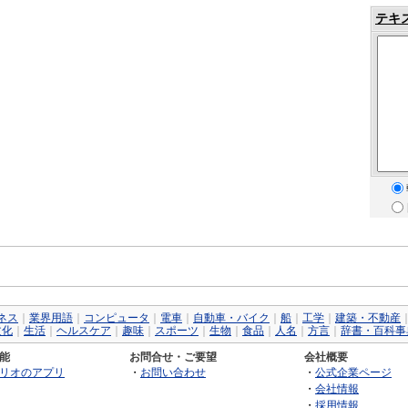
テキ
ネス
｜
業界用語
｜
コンピュータ
｜
電車
｜
自動車・バイク
｜
船
｜
工学
｜
建築・不動産
文化
｜
生活
｜
ヘルスケア
｜
趣味
｜
スポーツ
｜
生物
｜
食品
｜
人名
｜
方言
｜
辞書・百科事
能
お問合せ・ご要望
会社概要
リオのアプリ
・
お問い合わせ
・
公式企業ページ
・
会社情報
・
採用情報