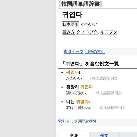
韓国語単語辞書
귀엽다
かわいい
日本語訳
クィヨプタ
,
キヨプタ
読み方
索引トップ
用語の索引
「귀엽다」を含む例文一覧
귀엽다
!
かわいい！
- 韓国語翻訳例文
굉장히
귀엽다
凄い可愛い。
- 韓国語翻訳例文
너는
귀엽다
.
君は可愛いね。
- 韓国語翻訳例文
索引トップ
用語の索引
意味
例文