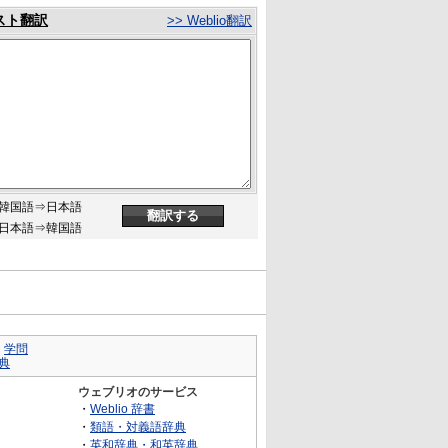
スト翻訳
>> Weblio翻訳
韓国語⇒日本語
日本語⇒韓国語
｜
学問
典
ウェブリオのサービス
・
Weblio 辞書
・
類語・対義語辞典
・
英和辞典・和英辞典