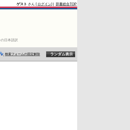
ゲスト
さん [
ログイン
] |
辞書総合TOP
다の日本語訳
検索フォームの固定解除