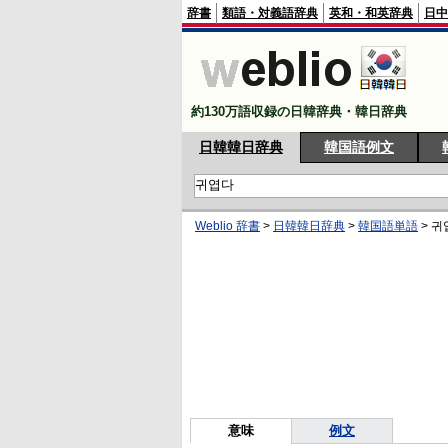
辞書
類語・対義語辞典
英和・和英辞典
日中
約130万語収録の日韓辞典・韓日辞典
日韓韓日辞典
韓国語例文
Weblio 辞書
>
日韓韓日辞典
>
韓国語単語
>
귀
意味
例文