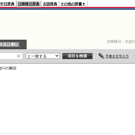
中日辞典
日韓韓日辞典
古語辞典
その他の辞書▼
日韓韓日：
귀엽
韓国語翻訳
手書き文字入力
엽다
の解説