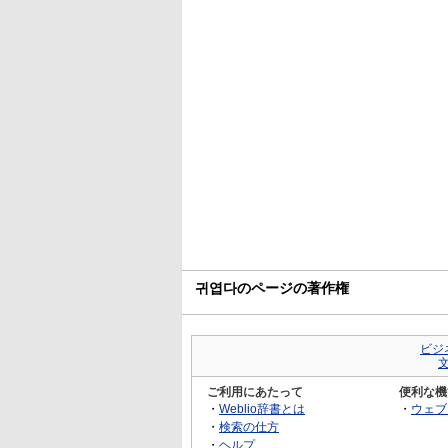
귀엽다のページの著作権
ビジ
ご利用にあたって
便利な機
・
Weblio辞書とは
・
ウェブ
・
検索の仕方
・
ヘルプ