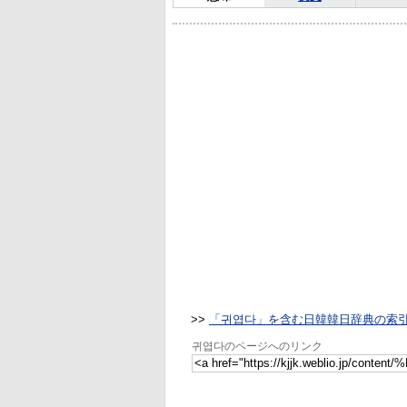
>>
「귀엽다」を含む日韓韓日辞典の索
귀엽다のページへのリンク