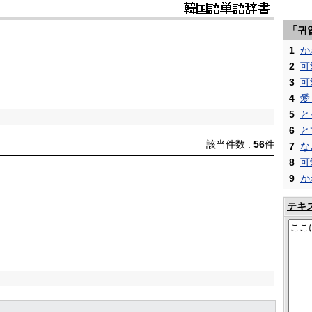
「귀
1
か
2
可
3
可
4
愛
5
と
6
と
該当件数 :
56
件
7
な
8
可
9
か
テキ