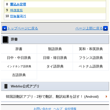
8
畳込み定理
9
아크모드
10
만능절곡기
トップページに戻る
ページ上部に戻る
辞書
辞書
類語辞典
英和・和英辞典
日中・中日辞典
日韓・韓日辞典
フランス語辞典
タイ語辞典
ベトナム語辞典
インドネシア語辞典
古語辞典
Weblio公式アプリ
韓国語翻訳アプリ - 2秒で翻訳、翻訳結果を話す！ (Android)
お問い合わせ
ヘルプ
会社情報