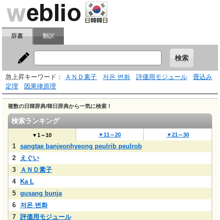
辞書
翻訳
急上昇キーワード：
ＡＮＤ素子
저온 변화
評価用モジュール
畳込み
定理
因果律原理
複数の日韓辞典/韓日辞典から一気に検索！
検索ランキング
▼11～20
▼21～30
▼1～10
1
sangtae banjeonhyeong peulrib peulrob
2
えぐい
3
ＡＮＤ素子
4
Ka L
5
gusang bunja
6
저온 변화
7
評価用モジュール