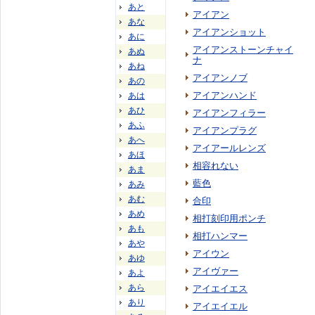
あと
アイアン
あな
アイアンショット
あに
アイアンストーンチャイ
あぬ
ナ
あね
アイアンノブ
あの
アイアンハンド
あは
あひ
アイアンフィラー
あふ
アイアンプラグ
あへ
アイアールレンズ
あほ
相容れない
あま
藍色
あみ
あむ
合印
あめ
相打刻印用ポンチ
あも
相打ハンマー
あや
アイウン
あゆ
アイヴァー
あよ
あら
アイエイエス
あり
アイエイエル