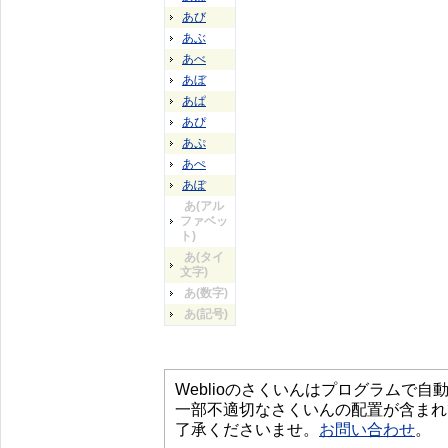
あび
あぶ
あべ
あぼ
あぱ
あぴ
あぷ
あぺ
あぽ
あ(アル
ファベッ
ト)
あ(タイ
文字)
あ(数字)
あ(記号)
Weblioのさくいんはプログラムで
一部不適切なさくいんの配置が含まれ
了承くださいませ。
お問い合わせ
。