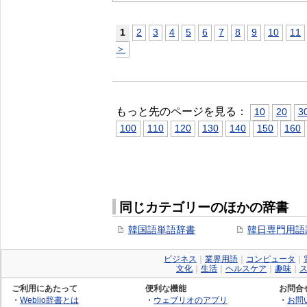
1
2
3
4
5
6
7
8
9
10
11
＞
もっと先のページを見る：
10
20
3
100
110
120
130
140
150
160
同じカテゴリーのほかの辞書
韓国語単語辞書
韓日専門用語
ビジネス
｜
業界用語
｜
コンピュータ
｜
文化
｜
生活
｜
ヘルスケア
｜
趣味
｜
ご利用にあたって
便利な機能
お問合
・
Weblio辞書とは
・
ウェブリオのアプリ
・
お問