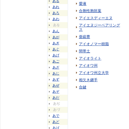
ある
愛液
あれ
合胞性胞胚葉
あろ
アイエスディーエヌ
あわ
あを
アイエヌジーベアリング
ス
あん
亜硫曹
あが
あぎ
アイオノマー樹脂
あぐ
間帯土
あげ
アイオライト
あご
アイオワ州
あざ
アイオワ州立大学
あじ
あず
相欠き継手
あぜ
合鍵
あぞ
あだ
あぢ
あづ
あで
あど
あば