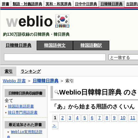
辞書
類語・対義語辞典
英和・和英辞典
日中中日辞典
日韓韓日辞典
古語辞
約130万語収録の日韓辞典・韓日辞典
日韓韓日辞典
韓国語例文
韓国語翻訳
索引
ランキング
Weblio 辞書
＞
日韓韓日辞典
＞ 索引
Weblio日韓韓日辞典 の
日韓韓日辞典収録辞書
全て
「あ」から始まる用語のさくいん
韓国語単語辞書
▼
韓日専門用語辞書
▼
1
2
3
4
5
6
7
8
9
10
11
最近追加された辞書
＞
Weblio実用類語辞
▼
典