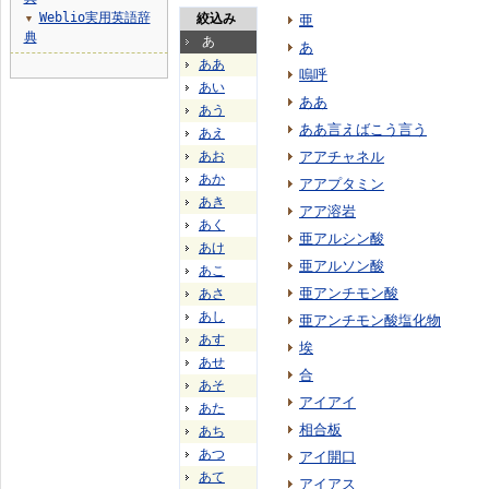
Weblio実用英語辞
絞込み
亜
▼
典
あ
あ
ああ
嗚呼
あい
ああ
あう
ああ言えばこう言う
あえ
あお
アアチャネル
あか
アアプタミン
あき
アア溶岩
あく
亜アルシン酸
あけ
亜アルソン酸
あこ
亜アンチモン酸
あさ
あし
亜アンチモン酸塩化物
あす
埃
あせ
合
あそ
アイアイ
あた
相合板
あち
あつ
アイ開口
あて
アイアス