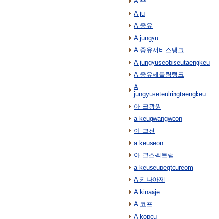
A 주
A ju
A 중유
A jungyu
A 중유서비스탱크
A jungyuseobiseutaengkeu
A 중유세틀링탱크
A
jungyuseteulringtaengkeu
아 크광원
a keugwangweon
아 크선
a keuseon
아 크스펙트럼
a keuseupegteureom
A 키나아제
A kinaaje
A 코프
A kopeu