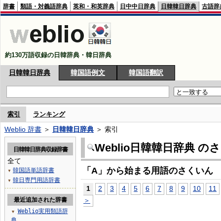
辞書
類語・対義語辞典
英和・和英辞典
日中中日辞典
日韓韓日辞典
古語辞
約130万語収録の日韓辞典・韓日辞典
日韓韓日辞典
韓国語例文
韓国語翻訳
索引
ランキング
Weblio 辞書
＞
日韓韓日辞典
＞ 索引
Weblio日韓韓日辞典 の
日韓韓日辞典収録辞書
全て
「A」から始まる用語のさくいん
韓国語単語辞書
▼
韓日専門用語辞書
▼
1
2
3
4
5
6
7
8
9
10
11
最近追加された辞書
＞
Weblio実用類語辞
▼
典