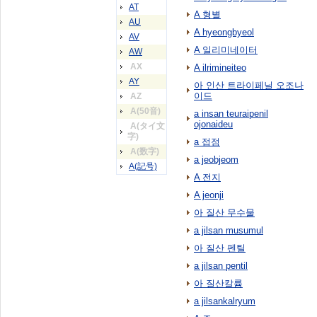
AT
A 형별
AU
A hyeongbyeol
AV
A 일리미네이터
AW
AX
A ilrimineiteo
AY
아 인산 트라이페닐 오조나
이드
AZ
A(50音)
a insan teuraipenil
ojonaideu
A(タイ文
字)
a 접점
A(数字)
a jeobjeom
A(記号)
A 전지
A jeonji
아 질산 무수물
a jilsan musumul
아 질산 펜틸
a jilsan pentil
아 질산칼륨
a jilsankalryum