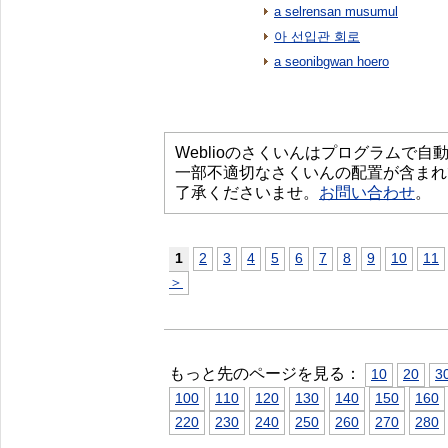
a selrensan musumul
아 선입관 회로
a seonibgwan hoero
Weblioのさくいんはプログラムで
一部不適切なさくいんの配置が含まれ
了承くださいませ。
お問い合わせ
。
1
2
3
4
5
6
7
8
9
10
11
＞
もっと先のページを見る：
10
20
3
100
110
120
130
140
150
160
220
230
240
250
260
270
280