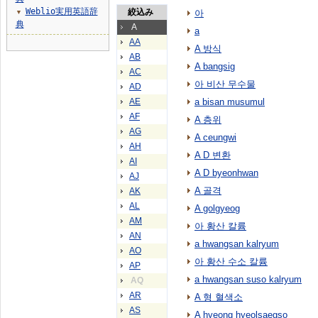
Weblio実用英語辞
絞込み
아
▼
典
A
a
AA
A 방식
AB
A bangsig
AC
아 비산 무수물
AD
AE
a bisan musumul
AF
A 층위
AG
A ceungwi
AH
A D 변환
AI
A D byeonhwan
AJ
A 골격
AK
AL
A golgyeog
AM
아 황산 칼륨
AN
a hwangsan kalryum
AO
아 황산 수소 칼륨
AP
a hwangsan suso kalryum
AQ
AR
A 형 혈색소
AS
A hyeong hyeolsaegso