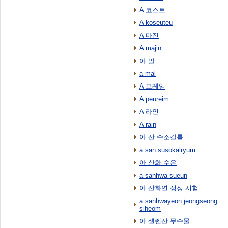
A 코스트
A koseuteu
A 마진
A majin
아 말
a mal
A 프레임
A peureim
A 라인
A rain
아 산 수소칼륨
a san susokalryum
아 산화 수은
a sanhwa sueun
아 산화연 정성 시험
a sanhwayeon jeongseong
siheom
아 셀렌산 무수물