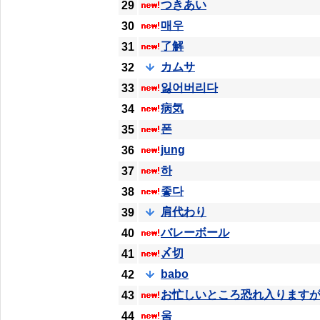
つきあい
29
매우
30
了解
31
カムサ
32
잃어버리다
33
病気
34
폰
35
jung
36
하
37
좋다
38
肩代わり
39
バレーボール
40
〆切
41
babo
42
お忙しいところ恐れ入ります
43
움
44