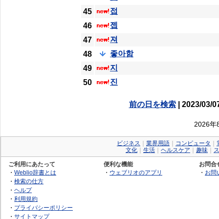
접
45
젭
46
져
47
좋아함
48
지
49
진
50
前の日を検索
| 2023/03/0
2026
ビジネス
｜
業界用語
｜
コンピュータ
｜
文化
｜
生活
｜
ヘルスケア
｜
趣味
｜
ご利用にあたって
便利な機能
お問合
・
Weblio辞書とは
・
ウェブリオのアプリ
・
お問
・
検索の仕方
・
ヘルプ
・
利用規約
・
プライバシーポリシー
・
サイトマップ