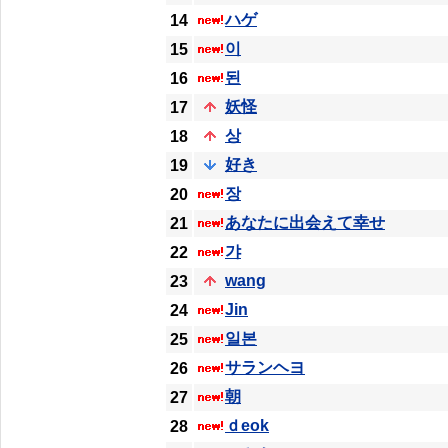
ハゲ
14
이
15
된
16
妖怪
17
상
18
好き
19
장
20
あなたに出会えて幸せ
21
갸
22
wang
23
Jin
24
일본
25
サランヘヨ
26
朝
27
ｄeok
28