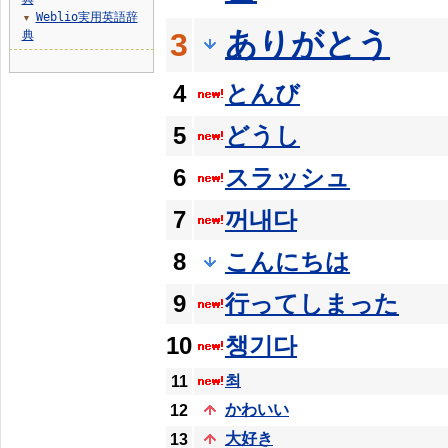
Weblio実用英語辞
▼
ありがとう
3
典
4
とんび
5
どうし
6
スラッシュ
7
꺼내다
8
こんにちは
9
行ってしまった
10
챙기다
최
11
かわいい
12
大好き
13