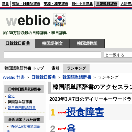
辞書
類語・対義語辞典
英和・和英辞典
日中中日辞典
日韓韓日辞典
古語辞
約130万語収録の日韓辞典・韓日辞典
日韓韓日辞典
韓国語例文
韓国語翻訳
韓国語単語辞書 トップ
索引
ランキング
Weblio 辞書
＞
日韓韓日辞典
＞
韓国語単語辞書
＞ ランキング
韓国語単語辞書のアクセスラ
日韓韓日辞典収録辞書
全て
▼
2023年3月7日のデイリーキーワード
韓国語単語辞書
▼
韓日専門用語辞書
摂食障害
▼
1
最近追加された辞書
욥
2
Weblio実用類語辞
▼
典