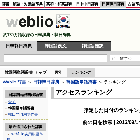
辞書
類語・対義語辞典
英和・和英辞典
日中中日辞典
日韓韓日辞典
古語辞
約130万語収録の日韓辞典・韓日辞典
日韓韓日辞典
韓国語例文
韓国語翻訳
韓国語単語辞書 トップ
索引
ランキング
Weblio 辞書
＞
日韓韓日辞典
＞
韓国語単語辞書
＞ ランキング
アクセスランキング
日韓韓日辞典収録辞書
全て
▼
韓国語単語辞書
▼
指定した日付のランキン
韓日専門用語辞書
▼
前の日を検索 | 2013/09/
最近追加された辞書
Weblio実用類語辞
▼
典