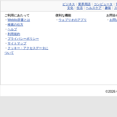
ビジネス
｜
業界用語
｜
コンピュータ
｜
文化
｜
生活
｜
ヘルスケア
｜
趣味
｜
ご利用にあたって
便利な機能
お問合
・
Weblio辞書とは
・
ウェブリオのアプリ
・
お問
・
検索の仕方
・
ヘルプ
・
利用規約
・
プライバシーポリシー
・
サイトマップ
・
クッキー・アクセスデータに
ついて
©2026 