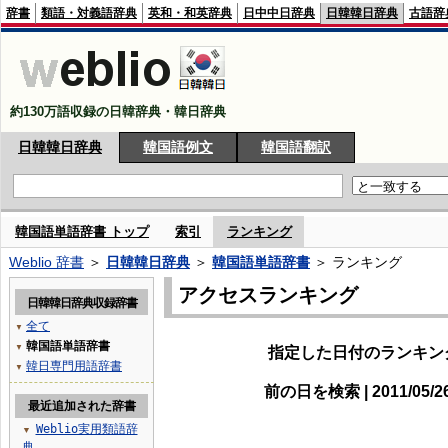
辞書
類語・対義語辞典
英和・和英辞典
日中中日辞典
日韓韓日辞典
古語辞
約130万語収録の日韓辞典・韓日辞典
日韓韓日辞典
韓国語例文
韓国語翻訳
韓国語単語辞書 トップ
索引
ランキング
Weblio 辞書
＞
日韓韓日辞典
＞
韓国語単語辞書
＞ ランキング
アクセスランキング
日韓韓日辞典収録辞書
全て
▼
韓国語単語辞書
▼
指定した日付のランキン
韓日専門用語辞書
▼
前の日を検索 | 2011/05/
最近追加された辞書
Weblio実用類語辞
▼
典