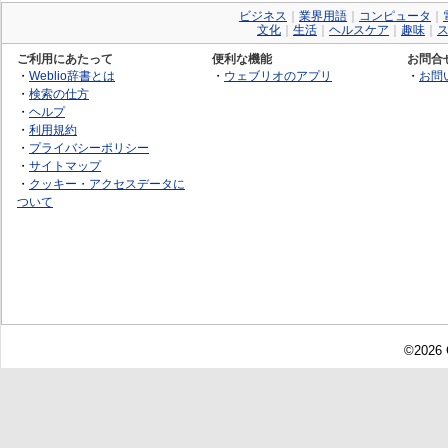
ビジネス
｜
業界用語
｜
コンピュータ
｜
文化
｜
生活
｜
ヘルスケア
｜
趣味
｜
ご利用にあたって
便利な機能
お問合
・
Weblio辞書とは
・
ウェブリオのアプリ
・
お問
・
検索の仕方
・
ヘルプ
・
利用規約
・
プライバシーポリシー
・
サイトマップ
・
クッキー・アクセスデータに
ついて
©2026 