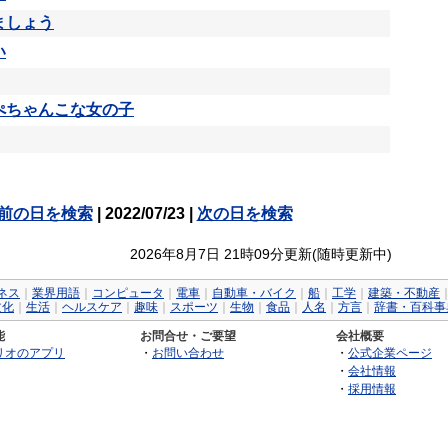
ましょう
い
ぺちゃんこな女の子
前の日を検索
| 2022/07/23 |
次の日を検索
2026年8月7日 21時09分更新(随時更新中)
ネス
｜
業界用語
｜
コンピュータ
｜
電車
｜
自動車・バイク
｜
船
｜
工学
｜
建築・不動産
文化
｜
生活
｜
ヘルスケア
｜
趣味
｜
スポーツ
｜
生物
｜
食品
｜
人名
｜
方言
｜
辞書・百科事
能
お問合せ・ご要望
会社概要
リオのアプリ
・
お問い合わせ
・
公式企業ページ
・
会社情報
・
採用情報