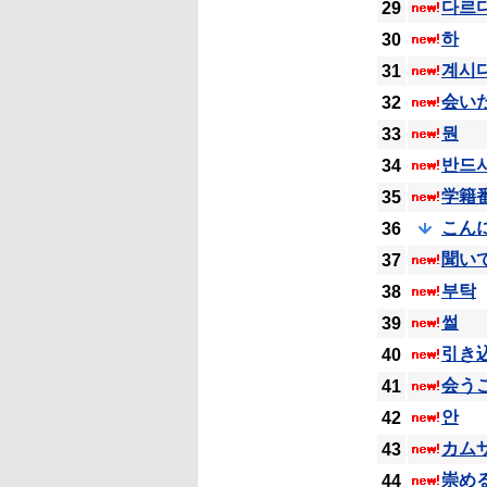
다르
29
하
30
계시
31
会い
32
뭔
33
반드
34
学籍
35
こん
36
聞い
37
부탁
38
썰
39
引き
40
会う
41
안
42
カム
43
崇め
44