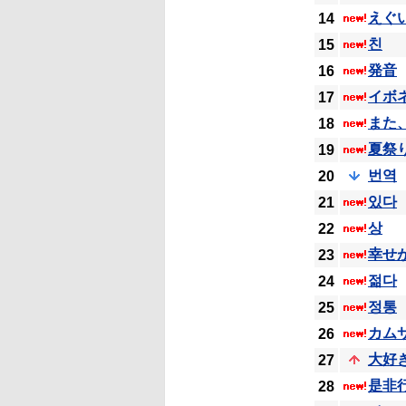
えぐ
14
친
15
発音
16
イボ
17
また
18
夏祭
19
번역
20
있다
21
상
22
幸せ
23
젊다
24
정통
25
カム
26
大好
27
是非
28