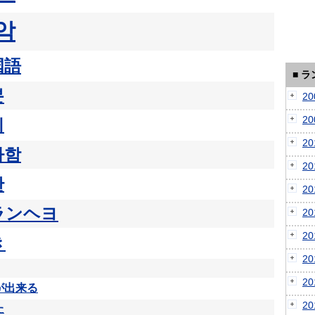
악
国語
■ 
본
2
2
치
2
아함
2
한
2
ランヘヨ
2
2
き
2
2
が出来る
2
た