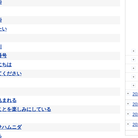
다
다
たい
시
番号
にちは
てください
2
込まれる
2
ことを楽しみにしている
2
2
サハムニダ
る