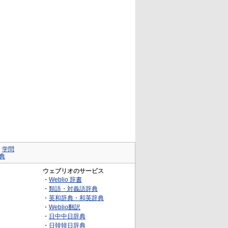
｜
学問
典
ウェブリオのサービス
・
Weblio 辞書
・
類語・対義語辞典
・
英和辞典・和英辞典
・
Weblio翻訳
・
日中中日辞典
・
日韓韓日辞典