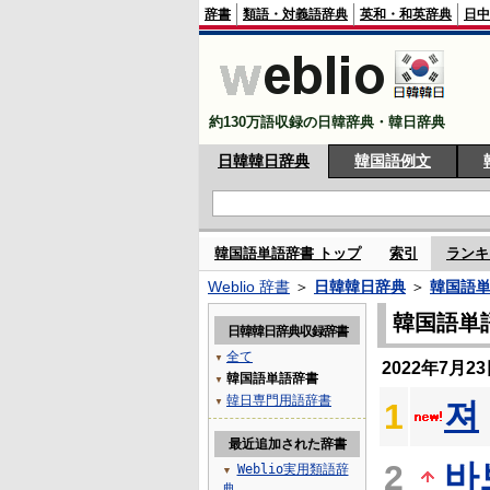
辞書
類語・対義語辞典
英和・和英辞典
日中
約130万語収録の日韓辞典・韓日辞典
日韓韓日辞典
韓国語例文
韓国語単語辞書 トップ
索引
ランキ
Weblio 辞書
＞
日韓韓日辞典
＞
韓国語
韓国語単
日韓韓日辞典収録辞書
全て
▼
2022年7月
韓国語単語辞書
▼
韓日専門用語辞書
져
▼
1
最近追加された辞書
바
2
Weblio実用類語辞
▼
典