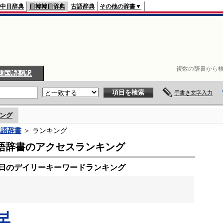
中日辞典
日韓韓日辞典
古語辞典
その他の辞書▼
複数の辞書から検
韓国語翻訳
手書き文字入力
ング
単語辞書
＞ ランキング
語辞書のアクセスランキング
23日のデイリーキーワードランキング
보