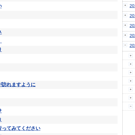
い
2
2
2
ネ
2
、
2
り
が訪れますように
サ
き
行ってみてください