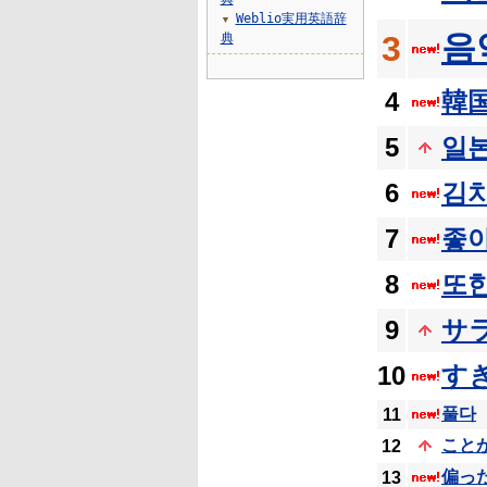
Weblio実用英語辞
▼
음
3
典
4
韓
5
일
6
김
7
좋
8
또
9
サ
10
す
풀다
11
こと
12
偏っ
13