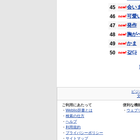
会い
45
可愛
46
発作
47
胸が
48
かま
49
갖다
50
ビジ
ご利用にあたって
便利な機
・
Weblio辞書とは
・
ウェブ
・
検索の仕方
・
ヘルプ
・
利用規約
・
プライバシーポリシー
・
サイトマップ