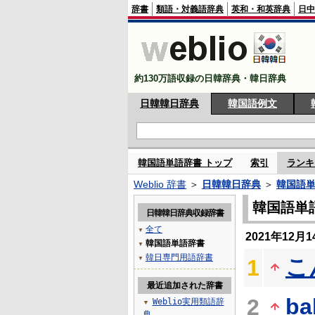
辞書
類語・対義語辞典
英和・和英辞典
日中
約130万語収録の日韓辞典・韓日辞典
日韓韓日辞典
韓国語例文
韓国語単語辞書 トップ
索引
ランキ
Weblio 辞書
＞
日韓韓日辞典
＞
韓国語
韓国語単
日韓韓日辞典収録辞書
全て
▼
2021年12
韓国語単語辞書
▼
韓日専門用語辞書
こ
▼
1
最近追加された辞書
ba
2
Weblio実用類語辞
▼
典