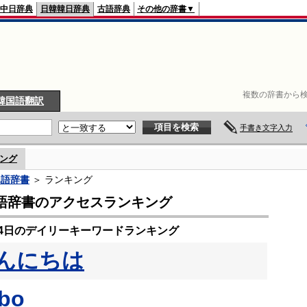
中日辞典
日韓韓日辞典
古語辞典
その他の辞書▼
複数の辞書から検
韓国語翻訳
手書き文字入力
ング
単語辞書
＞ ランキング
語辞書のアクセスランキング
月14日のデイリーキーワードランキング
んにちは
bo