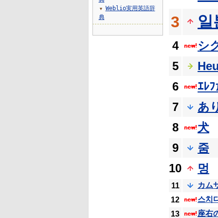
Weblio実用英語辞
▼
일
3
典
4
シ
5
He
6
ｴﾚﾌ
7
あ
8
犬
9
줌
10
멍
カム
11
스치
12
座右
13