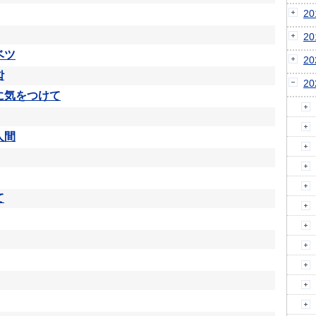
2
2
ベツ
2
함
2
に気をつけて
人間
て