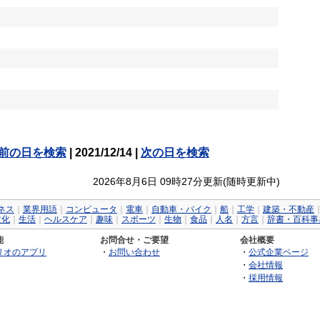
前の日を検索
| 2021/12/14 |
次の日を検索
2026年8月6日 09時27分更新(随時更新中)
ネス
｜
業界用語
｜
コンピュータ
｜
電車
｜
自動車・バイク
｜
船
｜
工学
｜
建築・不動産
文化
｜
生活
｜
ヘルスケア
｜
趣味
｜
スポーツ
｜
生物
｜
食品
｜
人名
｜
方言
｜
辞書・百科事
能
お問合せ・ご要望
会社概要
リオのアプリ
・
お問い合わせ
・
公式企業ページ
・
会社情報
・
採用情報