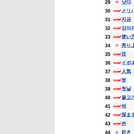
낫다
29
メリ
30
지금
31
강아
32
使い
33
売り
34
注
35
イボ
36
人気
37
뜻
38
첫날
39
물고
40
박
41
深ま
42
쓴
43
好き
44