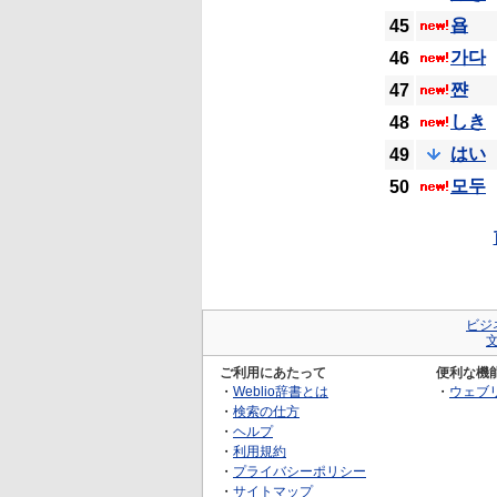
욥
45
가다
46
쨘
47
しき
48
はい
49
모두
50
ビジ
ご利用にあたって
便利な機
・
Weblio辞書とは
・
ウェブ
・
検索の仕方
・
ヘルプ
・
利用規約
・
プライバシーポリシー
・
サイトマップ