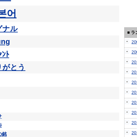
본어
グナル
■ 
ung
2
2
ｧﾝﾄ
2
りがとう
2
2
2
2
2
サ
2
다
2
の銘