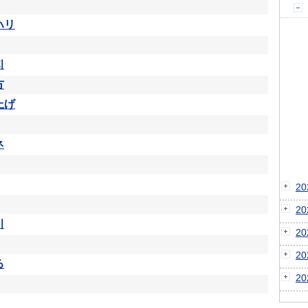
ハリ
지
方
上げ
ネ
2
2
기
2
2
る
2