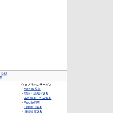
｜
学問
典
ウェブリオのサービス
・
Weblio 辞書
・
類語・対義語辞典
・
英和辞典・和英辞典
・
Weblio翻訳
・
日中中日辞典
・
日韓韓日辞典