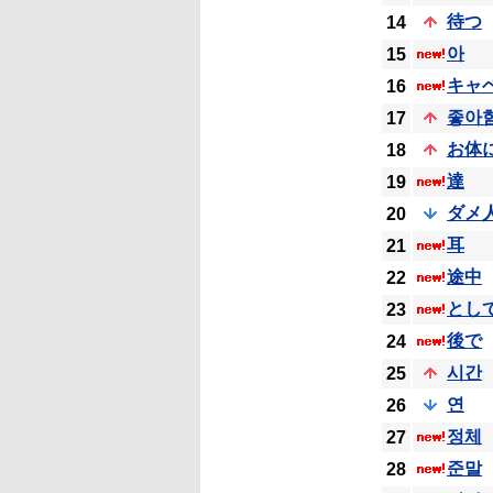
待つ
14
아
15
キャ
16
좋아
17
お体
18
達
19
ダメ
20
耳
21
途中
22
とし
23
後で
24
시간
25
연
26
정체
27
준말
28