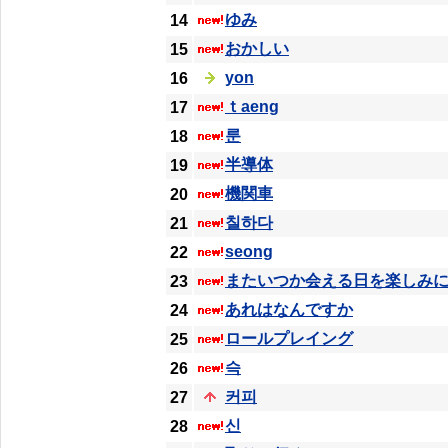
ゆみ
14
おかしい
15
yon
16
ｔaeng
17
룬
18
半導体
19
機関車
20
칠하다
21
seong
22
またいつか会える日を楽しみ
23
あれはなんですか
24
ロールプレイング
25
슥
26
커피
27
신
28