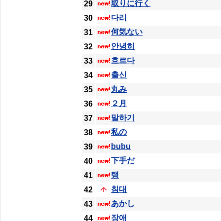
取りに行く
29
다리
30
何気ない
31
안녕히
32
흐르다
33
출신
34
丸み
35
２月
36
말하기
37
私の
38
bubu
39
下手だ
40
탱
41
침대
42
あかし
43
장애
44