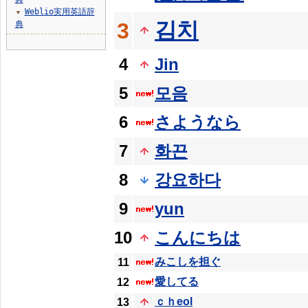
Weblio実用英語辞
▼
김치
3
典
4
Jin
5
모음
6
さようなら
7
화끈
8
강요하다
9
yun
10
こんにちは
みこしを担ぐ
11
愛してる
12
ｃｈeol
13