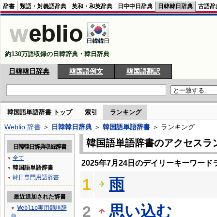
辞書
類語・対義語辞典
英和・和英辞典
日中中日辞典
日韓韓日辞典
古語辞
約130万語収録の日韓辞典・韓日辞典
日韓韓日辞典
韓国語例文
韓国語翻訳
韓国語単語辞書 トップ
索引
ランキング
Weblio 辞書
＞
日韓韓日辞典
＞
韓国語単語辞書
＞ ランキング
韓国語単語辞書のアクセスラ
日韓韓日辞典収録辞書
全て
▼
2025年7月24日のデイリーキーワード
韓国語単語辞書
▼
韓日専門用語辞書
雨
▼
1
最近追加された辞書
思い込む
2
Weblio実用類語辞
▼
典