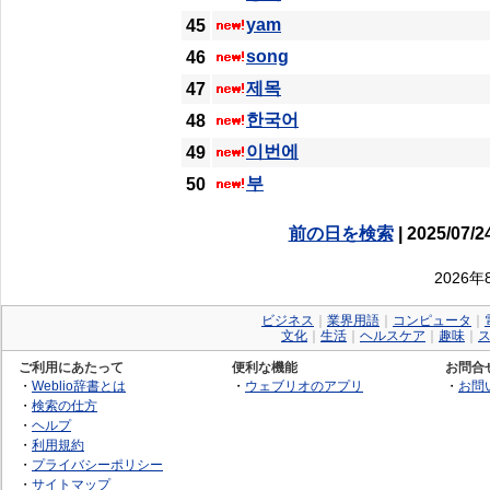
yam
45
song
46
제목
47
한국어
48
이번에
49
부
50
前の日を検索
| 2025/07/2
2026
ビジネス
｜
業界用語
｜
コンピュータ
｜
文化
｜
生活
｜
ヘルスケア
｜
趣味
｜
ご利用にあたって
便利な機能
お問合
・
Weblio辞書とは
・
ウェブリオのアプリ
・
お問
・
検索の仕方
・
ヘルプ
・
利用規約
・
プライバシーポリシー
・
サイトマップ