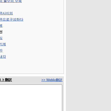
의 불수의 수축
관사이의
관으로구성하다
병
선
심
기계
반
내각
スト翻訳
>> Weblio翻訳