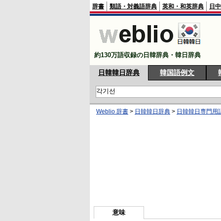
辞書
類語・対義語辞典
英和・和英辞典
日中
約130万語収録の日韓辞典・韓日辞典
日韓韓日辞典
韓国語例文
Weblio 辞書
>
日韓韓日辞典
>
日韓韓日専門用
意味