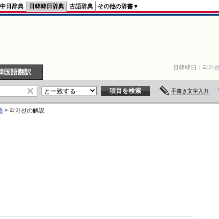
中日辞典
日韓韓日辞典
古語辞典
その他の辞書▼
日韓韓日：
각기
韓国語翻訳
手書き文字入力
語
>
각기선
の解説