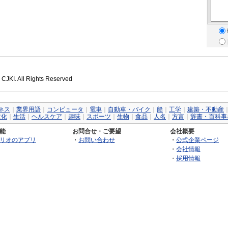
 CJKI. All Rights Reserved
ネス
｜
業界用語
｜
コンピュータ
｜
電車
｜
自動車・バイク
｜
船
｜
工学
｜
建築・不動産
文化
｜
生活
｜
ヘルスケア
｜
趣味
｜
スポーツ
｜
生物
｜
食品
｜
人名
｜
方言
｜
辞書・百科事
能
お問合せ・ご要望
会社概要
リオのアプリ
・
お問い合わせ
・
公式企業ページ
・
会社情報
・
採用情報