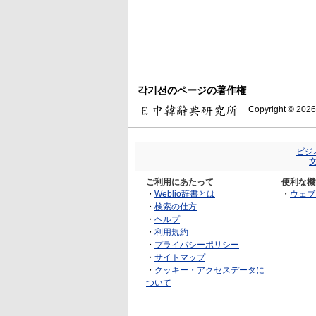
각기선のページの著作権
Copyright © 2026
ビジ
ご利用にあたって
便利な機
・
Weblio辞書とは
・
ウェブ
・
検索の仕方
・
ヘルプ
・
利用規約
・
プライバシーポリシー
・
サイトマップ
・
クッキー・アクセスデータに
ついて