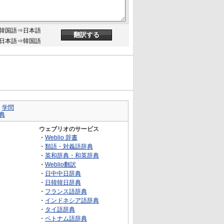
韓国語⇒日本語
日本語⇒韓国語
｜
学問
典
ウェブリオのサービス
・
Weblio 辞書
・
類語・対義語辞典
・
英和辞典・和英辞典
・
Weblio翻訳
・
日中中日辞典
・
日韓韓日辞典
・
フランス語辞典
・
インドネシア語辞典
・
タイ語辞典
・
ベトナム語辞典