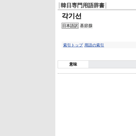
韓日専門用語辞書
각기선
基節腺
日本語訳
索引トップ
用語の索引
意味