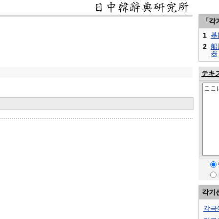
「각
1
基
2
船
器
テキ
각기
각극