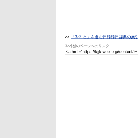
>>
「각기선」を含む日韓韓日辞典の索
각기선のページへのリンク