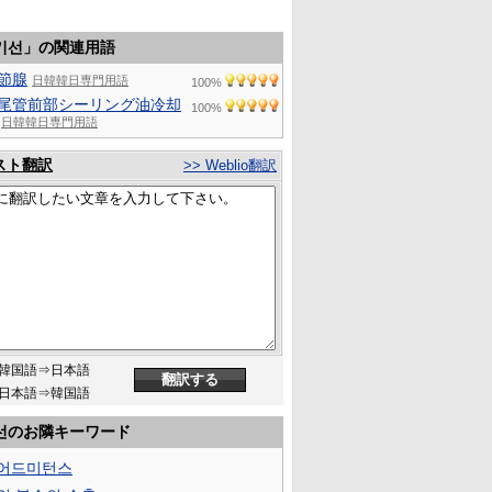
기선」の関連用語
節腺
日韓韓日専門用語
100%
尾管前部シーリング油冷却
100%
日韓韓日専門用語
スト翻訳
>> Weblio翻訳
韓国語⇒日本語
日本語⇒韓国語
선のお隣キーワード
어드미턴스