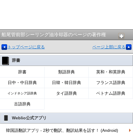
船尾管前部シーリング油冷却器のページの著作権
トップページに戻る
ページ上部に戻る
辞書
辞書
類語辞典
英和・和英辞典
日中・中日辞典
日韓・韓日辞典
フランス語辞典
タイ語辞典
ベトナム語辞典
インドネシア語辞典
古語辞典
Weblio公式アプリ
韓国語翻訳アプリ - 2秒で翻訳、翻訳結果を話す！ (Android)