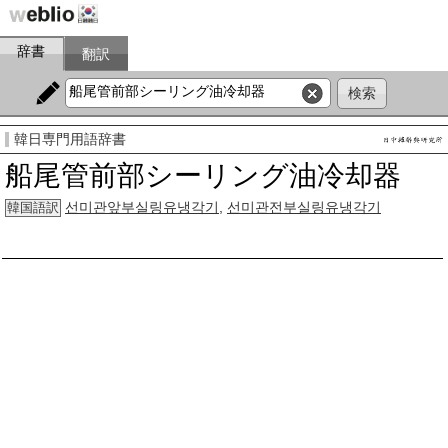
辞書
翻訳
韓日専門用語辞書
船尾管前部シーリング油冷却器
선미관앞부실링유냉각기
,
선미관전부실링유냉각기
韓国語訳