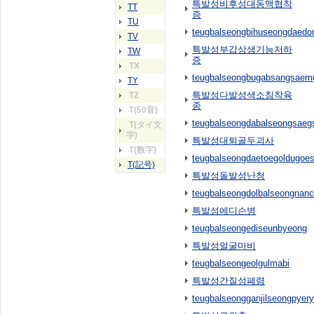
특발성비후성대동맥협착
TT
증
TU
teugbalseongbihuseongdaed
TV
특발성부갑상샘기능저하
TW
증
TX
teugbalseongbugabsangsaemg
TY
특발성다발성색소침착육
TZ
종
T(50音)
teugbalseongdabalseongsaeg
T(タイ文
字)
특발성대퇴골두괴사
T(数字)
teugbalseongdaetoegoldugoe
T(記号)
특발성돌발성난청
teugbalseongdolbalseongnan
특발성에디슨병
teugbalseongediseunbyeong
특발성얼굴마비
teugbalseongeolgulmabi
특발성간질성폐렴
teugbalseongganjilseongpyer