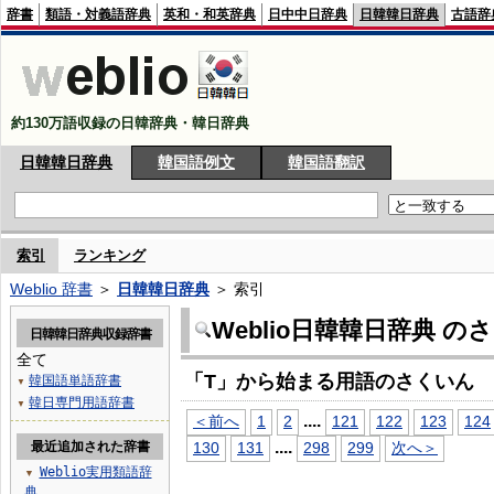
辞書
類語・対義語辞典
英和・和英辞典
日中中日辞典
日韓韓日辞典
古語辞
約130万語収録の日韓辞典・韓日辞典
日韓韓日辞典
韓国語例文
韓国語翻訳
索引
ランキング
Weblio 辞書
＞
日韓韓日辞典
＞ 索引
Weblio日韓韓日辞典 の
日韓韓日辞典収録辞書
全て
「T」から始まる用語のさくいん
韓国語単語辞書
▼
韓日専門用語辞書
▼
...
.
＜前へ
1
2
121
122
123
124
...
.
最近追加された辞書
130
131
298
299
次へ＞
Weblio実用類語辞
▼
典