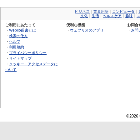
ビジネス
｜
業界用語
｜
コンピュータ
｜
文化
｜
生活
｜
ヘルスケア
｜
趣味
｜
ご利用にあたって
便利な機能
お問合
・
Weblio辞書とは
・
ウェブリオのアプリ
・
お問
・
検索の仕方
・
ヘルプ
・
利用規約
・
プライバシーポリシー
・
サイトマップ
・
クッキー・アクセスデータに
ついて
©2026 