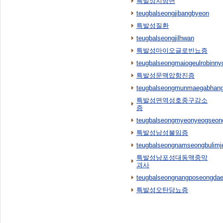
특발성지방변
teugbalseongjibangbyeon
특발성질환
teugbalseongjilhwan
특발성마이오글로빈뇨증
teugbalseongmaiogeulrobinny
특발성문맥압항진증
teugbalseongmunmaegabhangj
특발성면역성호중구감소
증
teugbalseongmyeonyeogseon
특발성남성불임증
teugbalseongnamseongbulimj
특발성낭포성대동맥중막
괴사
teugbalseongnangposeongda
특발성오탄당뇨증