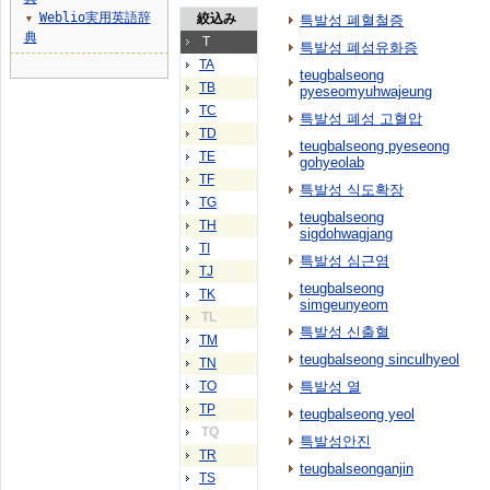
Weblio実用英語辞
絞込み
특발성 폐혈철증
▼
典
T
특발성 폐섬유화증
TA
teugbalseong
TB
pyeseomyuhwajeung
TC
특발성 폐성 고혈압
TD
teugbalseong pyeseong
TE
gohyeolab
TF
특발성 식도확장
TG
teugbalseong
TH
sigdohwagjang
TI
특발성 심근염
TJ
teugbalseong
TK
simgeunyeom
TL
특발성 신출혈
TM
teugbalseong sinculhyeol
TN
TO
특발성 열
TP
teugbalseong yeol
TQ
특발성안진
TR
teugbalseonganjin
TS