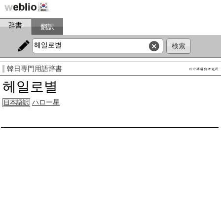
辞書
翻訳
韓日専門用語辞書
헤일로별
ハロー星
日本語訳