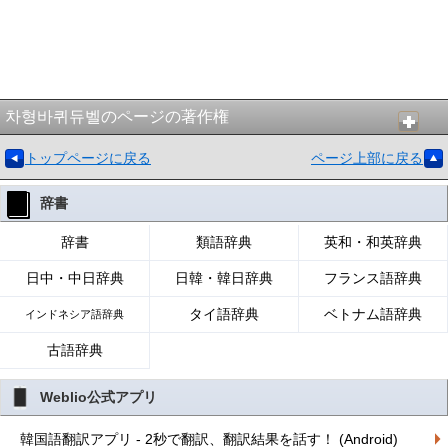
차형바퀴듀벨のページの著作権
トップページに戻る
ページ上部に戻る
辞書
辞書
類語辞典
英和・和英辞典
日中・中日辞典
日韓・韓日辞典
フランス語辞典
タイ語辞典
ベトナム語辞典
インドネシア語辞典
古語辞典
Weblio公式アプリ
韓国語翻訳アプリ - 2秒で翻訳、翻訳結果を話す！ (Android)