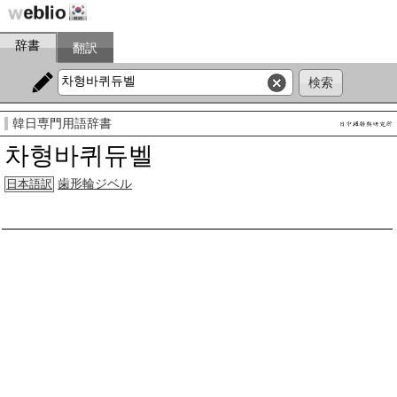
辞書
翻訳
韓日専門用語辞書
차형바퀴듀벨
歯形輪ジベル
日本語訳