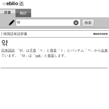
辞書
翻訳
韓国語単語辞書
앾
日本語訳
「앾」は
子音
「ㅇ」と
母音
「ㅑ」とパッチム「ㄲ」から
出来
ています。「앾」は「
yak
」と
発音
します。