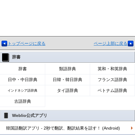
トップページに戻る
ページ上部に戻る
辞書
辞書
類語辞典
英和・和英辞典
日中・中日辞典
日韓・韓日辞典
フランス語辞典
タイ語辞典
ベトナム語辞典
インドネシア語辞典
古語辞典
Weblio公式アプリ
韓国語翻訳アプリ - 2秒で翻訳、翻訳結果を話す！ (Android)