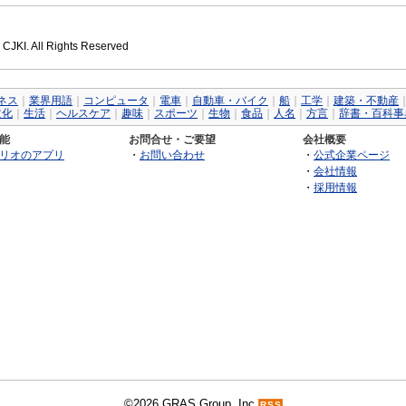
 CJKI. All Rights Reserved
ネス
｜
業界用語
｜
コンピュータ
｜
電車
｜
自動車・バイク
｜
船
｜
工学
｜
建築・不動産
文化
｜
生活
｜
ヘルスケア
｜
趣味
｜
スポーツ
｜
生物
｜
食品
｜
人名
｜
方言
｜
辞書・百科事
能
お問合せ・ご要望
会社概要
リオのアプリ
・
お問い合わせ
・
公式企業ページ
・
会社情報
・
採用情報
©2026 GRAS Group, Inc.
RSS