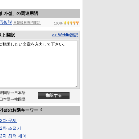
형 가설」の関連用語
形仮説
日韓韓日専門用語
100%
スト翻訳
>> Weblio翻訳
韓国語⇒日本語
日本語⇒韓国語
 가설のお隣キーワード
 2차 문제
 2차 조절기
 2차 최적 제어