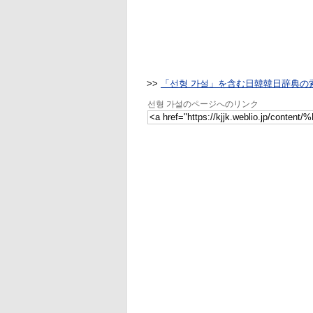
>>
「선형 가설」を含む日韓韓日辞典の
선형 가설のページへのリンク