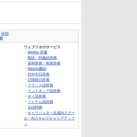
｜
学問
典
ウェブリオのサービス
・
Weblio 辞書
・
類語・対義語辞典
・
英和辞典・和英辞典
・
Weblio翻訳
・
日中中日辞典
・
日韓韓日辞典
・
フランス語辞典
・
インドネシア語辞典
・
タイ語辞典
・
ベトナム語辞典
・
古語辞典
・
キャリジェネ～生成AIスクー
ル・AIスキルでキャリアアップ
～