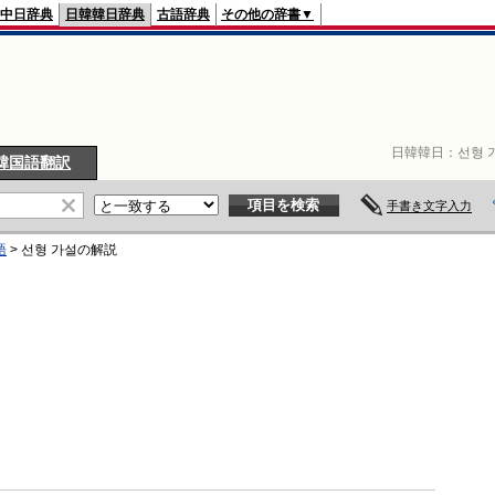
中日辞典
日韓韓日辞典
古語辞典
その他の辞書▼
日韓韓日：
선형 
韓国語翻訳
手書き文字入力
語
>
선형 가설
の解説