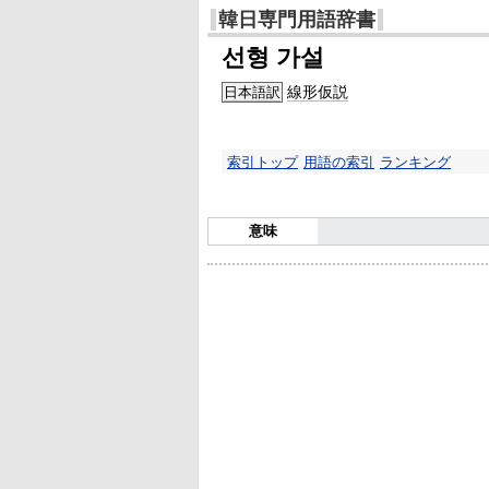
韓日専門用語辞書
선형 가설
線形仮説
日本語訳
索引トップ
用語の索引
ランキング
意味