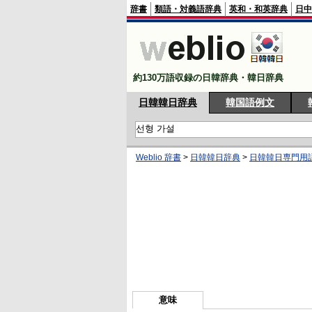
辞書
類語・対義語辞典
英和・和英辞典
日中
約130万語収録の日韓辞典・韓日辞典
日韓韓日辞典
韓国語例文
Weblio 辞書
>
日韓韓日辞典
>
日韓韓日専門用
意味