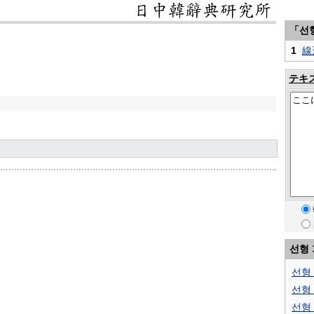
「선
1
線
テキ
선형
선형
선형
선형