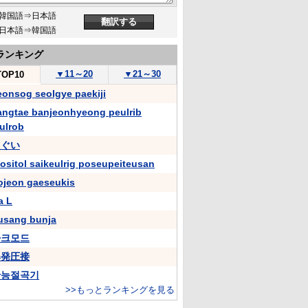
韓国語⇒日本語
日本語⇒韓国語
ランキング
▼
11～20
▼
21～30
TOP10
eonsog seolgye paekiji
angtae banjeonhyeong peulrib
ulrob
えぐい
nositol saikeulrig poseupeiteusan
ojeon gaeseukis
a L
usang bunja
아크모드
爆発圧接
만능절곡기
>>もっとランキングを見る