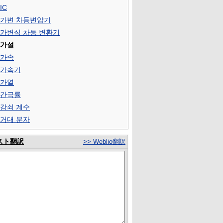
IC
 가변 차등변압기
 가변식 차등 변환기
 가설
 가속
 가속기
 가열
 간극률
 감쇠 계수
 거대 분자
スト翻訳
>> Weblio翻訳