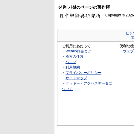
선형 가설のページの著作権
Copyright © 2026
ビジ
ご利用にあたって
便利な機
・
Weblio辞書とは
・
ウェブ
・
検索の仕方
・
ヘルプ
・
利用規約
・
プライバシーポリシー
・
サイトマップ
・
クッキー・アクセスデータに
ついて