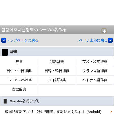
달팽이축나선정맥のページの著作権
トップページに戻る
ページ上部に戻る
辞書
辞書
類語辞典
英和・和英辞典
日中・中日辞典
日韓・韓日辞典
フランス語辞典
タイ語辞典
ベトナム語辞典
インドネシア語辞典
古語辞典
Weblio公式アプリ
韓国語翻訳アプリ - 2秒で翻訳、翻訳結果を話す！ (Android)