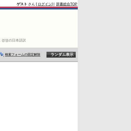
ゲスト
さん [
ログイン
] |
辞書総合TOP
 경영の日本語訳
検索フォームの固定解除