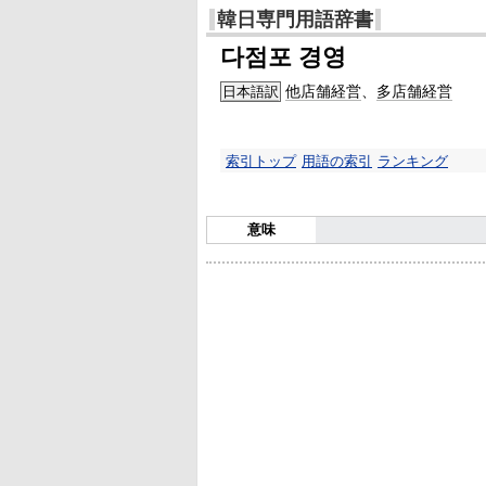
韓日専門用語辞書
다점포 경영
他店舗経営
、
多店舗経営
日本語訳
索引トップ
用語の索引
ランキング
意味