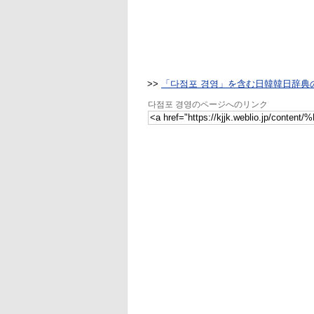
>>
「다점포 경영」を含む日韓韓日辞典
다점포 경영のページへのリンク