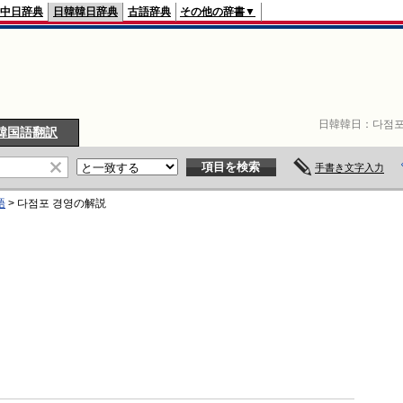
中日辞典
日韓韓日辞典
古語辞典
その他の辞書▼
日韓韓日：
다점포
韓国語翻訳
手書き文字入力
語
>
다점포 경영
の解説