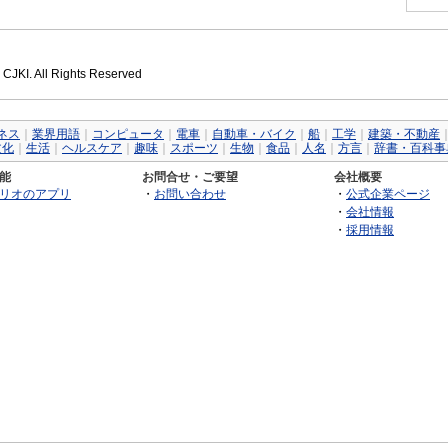
 CJKI. All Rights Reserved
ネス
｜
業界用語
｜
コンピュータ
｜
電車
｜
自動車・バイク
｜
船
｜
工学
｜
建築・不動産
文化
｜
生活
｜
ヘルスケア
｜
趣味
｜
スポーツ
｜
生物
｜
食品
｜
人名
｜
方言
｜
辞書・百科事
能
お問合せ・ご要望
会社概要
リオのアプリ
・
お問い合わせ
・
公式企業ページ
・
会社情報
・
採用情報