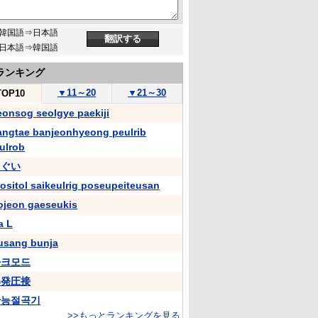
韓国語⇒日本語
日本語⇒韓国語
ランキング
▼
11～20
▼
21～30
TOP10
eonsog seolgye paekiji
angtae banjeonhyeong peulrib
ulrob
えぐい
nositol saikeulrig poseupeiteusan
ojeon gaeseukis
a L
usang bunja
아크모드
爆発圧接
만능절곡기
>>もっとランキングを見る