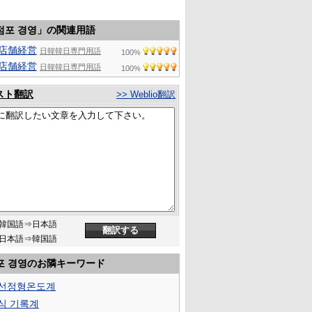
점포 경영」の関連用語
店舗経営
日韓韓日専門用語
100%
店舗経営
日韓韓日専門用語
100%
スト翻訳
>> Weblio翻訳
韓国語⇒日本語
日本語⇒韓国語
포 경영のお隣キーワード
선정형온도계
식 기록계