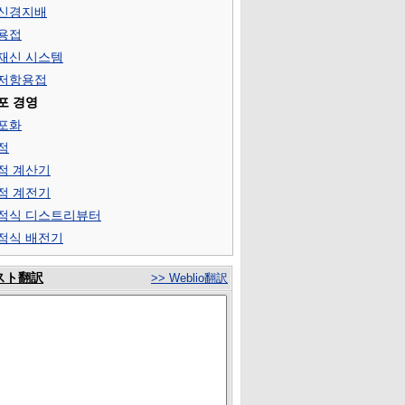
신경지배
용접
재신 시스템
저항용접
포 경영
포화
점
점 계산기
점 계전기
점식 디스트리뷰터
점식 배전기
スト翻訳
>> Weblio翻訳