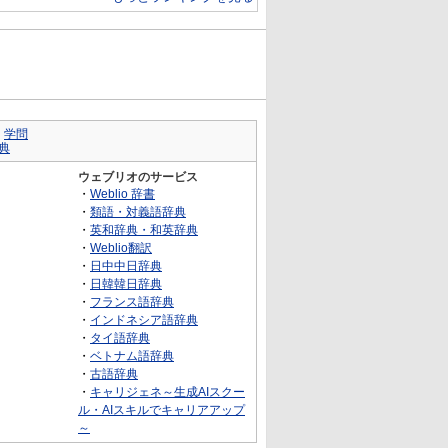
｜
学問
典
ウェブリオのサービス
・
Weblio 辞書
・
類語・対義語辞典
・
英和辞典・和英辞典
・
Weblio翻訳
・
日中中日辞典
・
日韓韓日辞典
・
フランス語辞典
・
インドネシア語辞典
・
タイ語辞典
・
ベトナム語辞典
・
古語辞典
・
キャリジェネ～生成AIスクー
ル・AIスキルでキャリアアップ
～