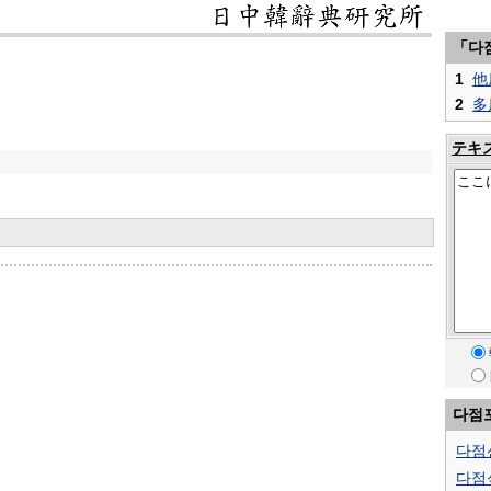
「다
1
他
2
多
テキ
다점
다점
다점