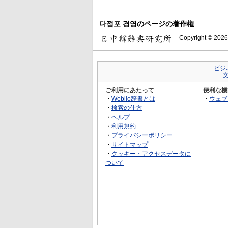
다점포 경영のページの著作権
Copyright © 2026
ビジ
ご利用にあたって
便利な機
・
Weblio辞書とは
・
ウェブ
・
検索の仕方
・
ヘルプ
・
利用規約
・
プライバシーポリシー
・
サイトマップ
・
クッキー・アクセスデータに
ついて