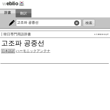
辞書
翻訳
韓日専門用語辞書
고조파 공중선
ハーモニックアンテナ
日本語訳