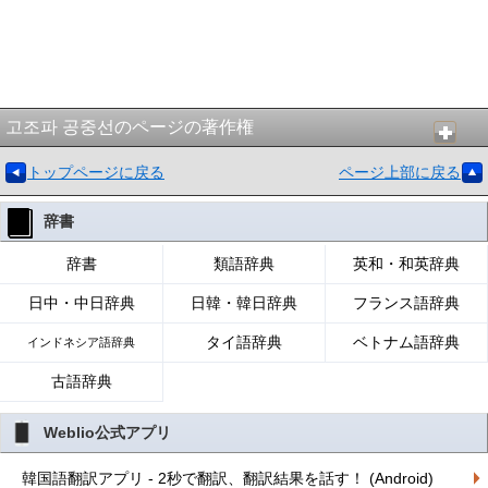
고조파 공중선のページの著作権
トップページに戻る
ページ上部に戻る
辞書
辞書
類語辞典
英和・和英辞典
日中・中日辞典
日韓・韓日辞典
フランス語辞典
タイ語辞典
ベトナム語辞典
インドネシア語辞典
古語辞典
Weblio公式アプリ
韓国語翻訳アプリ - 2秒で翻訳、翻訳結果を話す！ (Android)