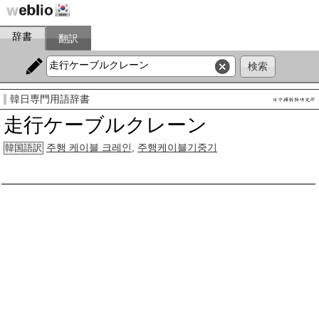
辞書
翻訳
韓日専門用語辞書
走行ケーブルクレーン
주행 케이블 크레인
,
주행케이블기중기
韓国語訳