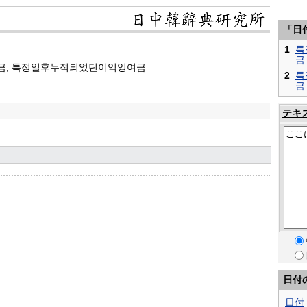
「日
1
특
금
금
,
특정일후누적되었던이익잉여금
2
특
금
テキ
日付
日付