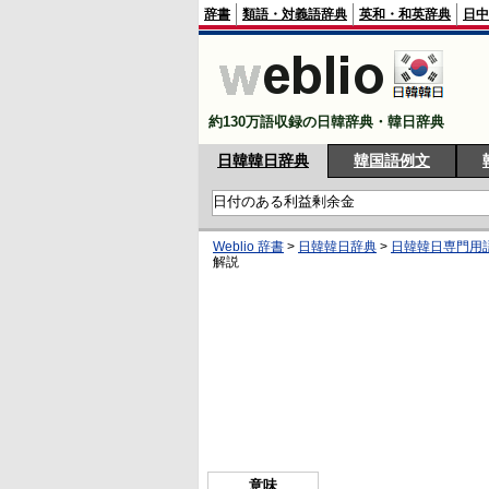
辞書
類語・対義語辞典
英和・和英辞典
日中
約130万語収録の日韓辞典・韓日辞典
日韓韓日辞典
韓国語例文
Weblio 辞書
>
日韓韓日辞典
>
日韓韓日専門用
解説
意味