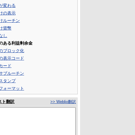
が変わる
けの表示
けルーチン
け貨幣
なし
のある利益剰余金
のブロック化
の表示コード
カード
サブルーチン
スタンプ
フォーマット
スト翻訳
>> Weblio翻訳