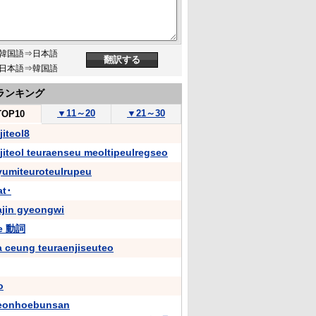
韓国語⇒日本語
日本語⇒韓国語
ランキング
▼
11～20
▼
21～30
TOP10
jiteol8
ijiteol teuraenseu meoltipeulregseo
yumiteuroteulrupeu
at･
ajin gyeongwi
e 動詞
a ceung teuraenjiseuteo
o
eonhoebunsan