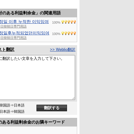
付のある利益剰余金」の関連用語
정일 이후 누적한 이익잉여
100%
日韓韓日専門用語
정일후누적되었던이익잉여
100%
日韓韓日専門用語
スト翻訳
>> Weblio翻訳
韓国語⇒日本語
日本語⇒韓国語
のある利益剰余金のお隣キーワード