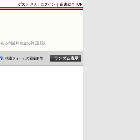
ゲスト
さん [
ログイン
] |
辞書総合TOP
のある利益剰余金の韓国語訳
検索フォームの固定解除