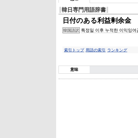
韓日専門用語辞書
日付のある利益剰余金
특정일 이후 누적한 이익잉여
韓国語訳
索引トップ
用語の索引
ランキング
意味