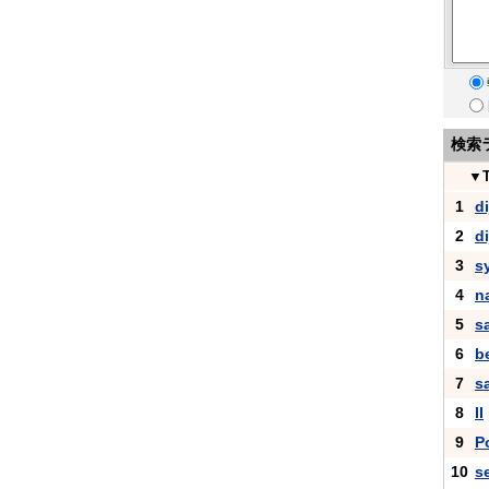
検索
▼
1
di
2
d
3
s
4
n
5
s
6
b
7
s
8
II
9
P
10
s