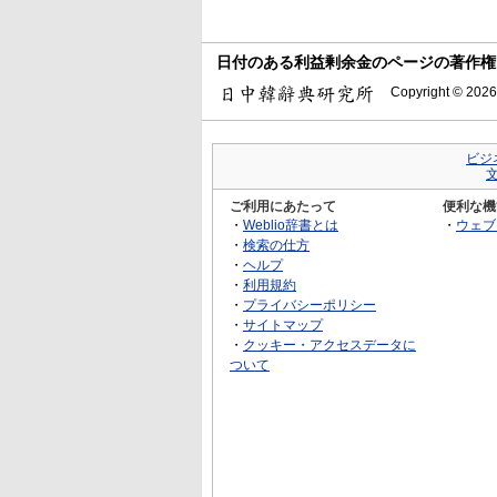
日付のある利益剰余金のページの著作権
Copyright © 2026
ビジ
ご利用にあたって
便利な機
・
Weblio辞書とは
・
ウェブ
・
検索の仕方
・
ヘルプ
・
利用規約
・
プライバシーポリシー
・
サイトマップ
・
クッキー・アクセスデータに
ついて