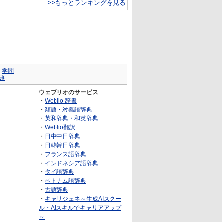
>>もっとランキングを見る
｜
学問
典
ウェブリオのサービス
・
Weblio 辞書
・
類語・対義語辞典
・
英和辞典・和英辞典
・
Weblio翻訳
・
日中中日辞典
・
日韓韓日辞典
・
フランス語辞典
・
インドネシア語辞典
・
タイ語辞典
・
ベトナム語辞典
・
古語辞典
・
キャリジェネ～生成AIスクー
ル・AIスキルでキャリアアップ
～