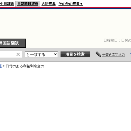
中日辞典
日韓韓日辞典
古語辞典
その他の辞書▼
日韓韓日：
日付
韓国語翻訳
手書き文字入力
語
>
日付のある利益剰余金
の