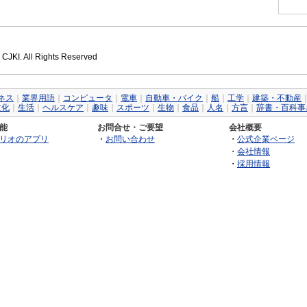
 CJKI. All Rights Reserved
ネス
｜
業界用語
｜
コンピュータ
｜
電車
｜
自動車・バイク
｜
船
｜
工学
｜
建築・不動産
文化
｜
生活
｜
ヘルスケア
｜
趣味
｜
スポーツ
｜
生物
｜
食品
｜
人名
｜
方言
｜
辞書・百科事
能
お問合せ・ご要望
会社概要
リオのアプリ
・
お問い合わせ
・
公式企業ページ
・
会社情報
・
採用情報