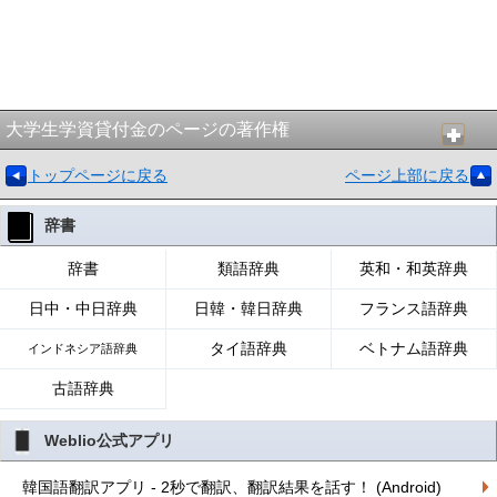
大学生学資貸付金のページの著作権
トップページに戻る
ページ上部に戻る
辞書
辞書
類語辞典
英和・和英辞典
日中・中日辞典
日韓・韓日辞典
フランス語辞典
タイ語辞典
ベトナム語辞典
インドネシア語辞典
古語辞典
Weblio公式アプリ
韓国語翻訳アプリ - 2秒で翻訳、翻訳結果を話す！ (Android)