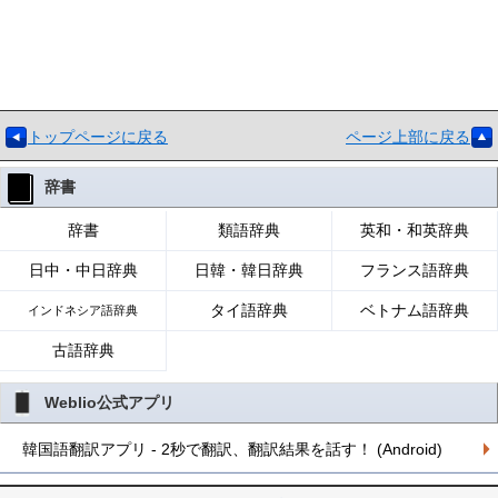
トップページに戻る
ページ上部に戻る
辞書
辞書
類語辞典
英和・和英辞典
日中・中日辞典
日韓・韓日辞典
フランス語辞典
タイ語辞典
ベトナム語辞典
インドネシア語辞典
古語辞典
Weblio公式アプリ
韓国語翻訳アプリ - 2秒で翻訳、翻訳結果を話す！ (Android)