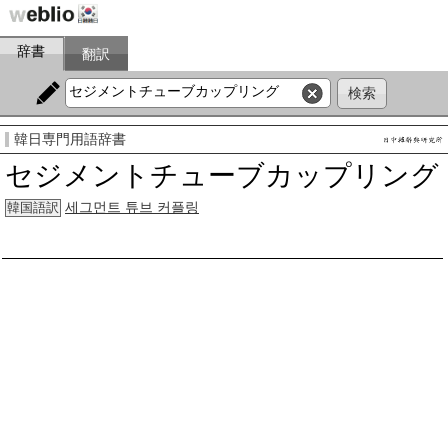
辞書
翻訳
韓日専門用語辞書
セジメントチューブカップリング
세그먼트 튜브 커플링
韓国語訳