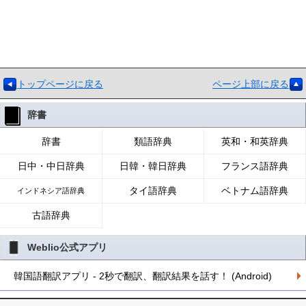
トップページに戻る
ページ上部に戻る
辞書
辞書
類語辞典
英和・和英辞典
日中・中日辞典
日韓・韓日辞典
フランス語辞典
タイ語辞典
ベトナム語辞典
インドネシア語辞典
古語辞典
Weblio公式アプリ
韓国語翻訳アプリ - 2秒で翻訳、翻訳結果を話す！ (Android)