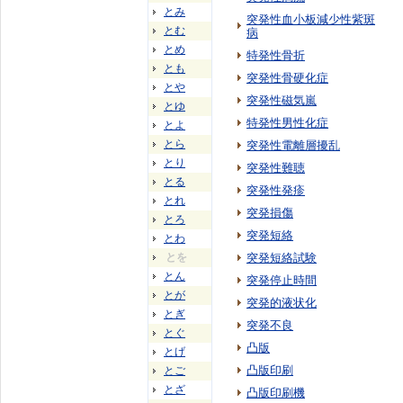
とみ
突発性血小板減少性紫斑
とむ
病
とめ
特発性骨折
とも
突発性骨硬化症
とや
突発性磁気嵐
とゆ
特発性男性化症
とよ
とら
突発性電離層擾乱
とり
突発性難聴
とる
突発性発疹
とれ
突発損傷
とろ
突発短絡
とわ
とを
突発短絡試験
とん
突発停止時間
とが
突発的液状化
とぎ
突発不良
とぐ
凸版
とげ
凸版印刷
とご
とざ
凸版印刷機