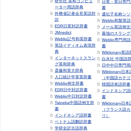
研究社 英和コンピュ
日英・英日専門
ーター用語辞典
書
外務省記者会見英語対
遺伝子名称シソ
訳
Weblio和製英
EDR日英対訳辞書
メール英語例文
JMnedict
最強のスラング
Weblio記号和英辞書
Weblio専門用
英語イディオム表現辞
書
典
Wiktionary英語
インターネットスラン
白水社 中国語
グ英和辞典
日中中日専門用
斎藤和英大辞典
Wiktionary日
人口統計学英英辞書
（中国語カテゴ
Weblio例文辞書
韓国語単語辞書
EDR日中対訳辞書
インドネシア語
Weblio中日対訳辞書
書
Tatoeba中国語例文辞
Wiktionary日
書
（フランス語カ
インドネシア語辞書
リ）
ベトナム語翻訳辞書
学研全訳古語辞典