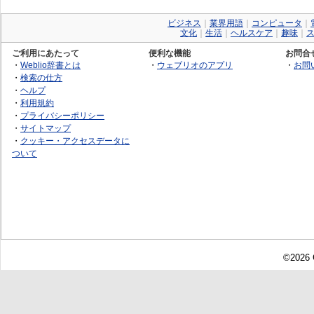
ビジネス
｜
業界用語
｜
コンピュータ
｜
文化
｜
生活
｜
ヘルスケア
｜
趣味
｜
ご利用にあたって
便利な機能
お問合
・
Weblio辞書とは
・
ウェブリオのアプリ
・
お問
・
検索の仕方
・
ヘルプ
・
利用規約
・
プライバシーポリシー
・
サイトマップ
・
クッキー・アクセスデータに
ついて
©2026 