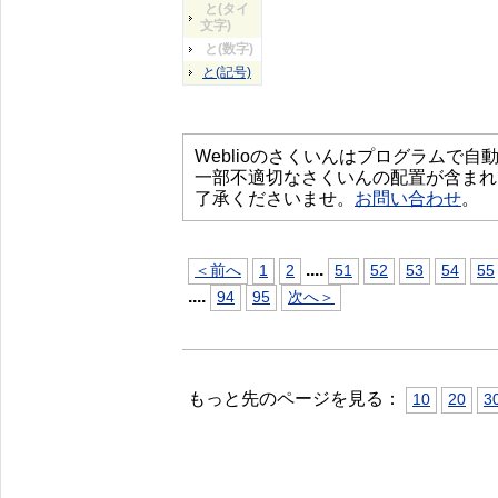
と(タイ
文字)
と(数字)
と(記号)
Weblioのさくいんはプログラムで
一部不適切なさくいんの配置が含まれ
了承くださいませ。
お問い合わせ
。
...
.
＜前へ
1
2
51
52
53
54
55
...
.
94
95
次へ＞
もっと先のページを見る：
10
20
3