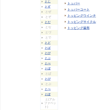
とじ
トッパー
とず
トッパーコート
とぜ
トッピングウインチ
とぞ
トッピングサイクル
とだ
とぢ
トッピング歯形
とづ
とで
とど
とば
とび
とぶ
とべ
とぼ
とぱ
とぴ
とぷ
とぺ
とぽ
と(アル
ファベッ
ト)