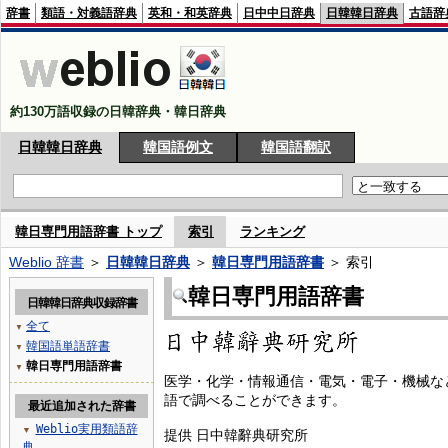
辞書
類語・対義語辞典
英和・和英辞典
日中中日辞典
日韓韓日辞典
古語辞
約130万語収録の日韓辞典・韓日辞典
日韓韓日辞典
韓国語例文
韓国語翻訳
韓日専門用語辞書 トップ
索引
ランキング
Weblio 辞書
＞
日韓韓日辞典
＞
韓日専門用語辞書
＞ 索引
韓日専門用語辞書
日韓韓日辞典収録辞書
全て
▼
韓国語単語辞書
▼
韓日専門用語辞書
▼
医学・化学・情報通信・電気・電子・機械な
語で調べることができます。
最近追加された辞書
Weblio実用類語辞
▼
提供 日中韓辭典研究所
典