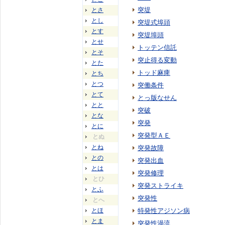
突堤
とさ
とし
突堤式埠頭
とす
突堤埠頭
とせ
トッテン信託
とそ
突止得る変動
とた
トッド麻痺
とち
とつ
突働条件
とて
とっ版なせん
とと
突破
とな
突発
とに
突発型ＡＥ
とぬ
とね
突発故障
との
突発出血
とは
突発修理
とひ
突発ストライキ
とふ
突発性
とへ
とほ
特発性アジソン病
とま
突発性渦流