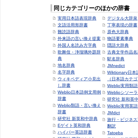
同じカテゴリーのほかの辞書
実用日本語表現辞典
デジタル大辞泉
文語活用形辞書
丁寧表現の辞書
難読語辞典
原色大辞典
外来語の言い換え提案
物語要素事典
外国人名読み方字典
隠語大辞典
歌舞伎・浄瑠璃外題辞
古典文学作品名
典
駅名辞典
地名辞典
JMnedict
名字辞典
Wiktionary日
ウィキペディア小見出
（日本語カテゴ
し辞書
Weblio実用類
Weblio日本語例文用例
Weblioシソー
辞書
研究社 新和英
Weblio類語・言い換え
Weblio実用英
辞書
JMdict
研究社 新英和中辞典
旅行・ビジネス
Eゲイト英和辞典
翻訳
ハイパー英語辞書
Tatoeba