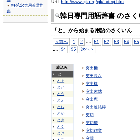
URL
http://www.cjk.org/cjk/indexj.htm
Weblio実用英語辞
▼
典
韓日専門用語辞書 のさく
「と」から始まる用語のさくいん
...
.
＜前へ
1
2
51
52
53
54
55
...
.
94
95
次へ＞
絞込み
突出極
と
突出長さ
とあ
突出棒
とい
突出末端
とう
突出窓
とえ
とお
突出連結棒
とか
突切
とき
突切型
とく
突切作業
とけ
突端
とこ