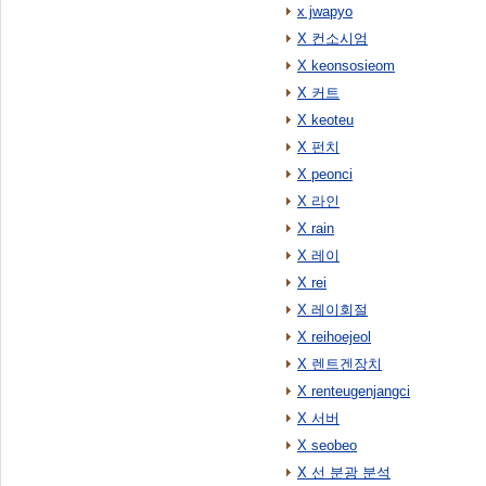
x jwapyo
X 컨소시엄
X keonsosieom
X 커트
X keoteu
X 펀치
X peonci
X 라인
X rain
X 레이
X rei
X 레이회절
X reihoejeol
X 렌트겐장치
X renteugenjangci
X 서버
X seobeo
X 선 분광 분석