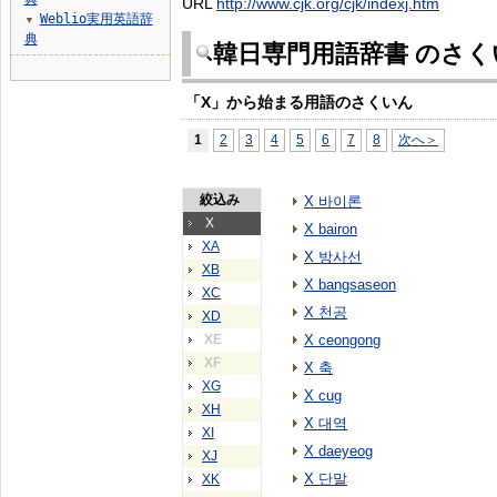
URL
http://www.cjk.org/cjk/indexj.htm
Weblio実用英語辞
▼
典
韓日専門用語辞書 のさく
「X」から始まる用語のさくいん
1
2
3
4
5
6
7
8
次へ＞
絞込み
X 바이론
X
X bairon
XA
X 방사선
XB
X bangsaseon
XC
X 천공
XD
XE
X ceongong
XF
X 축
XG
X cug
XH
X 대역
XI
X daeyeog
XJ
X 단말
XK