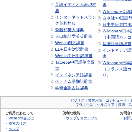
英語イディオム表現辞
書
典
Wiktionary英語
インターネットスラン
白水社 中国語
グ英和辞典
日中中日専門用
斎藤和英大辞典
Wiktionary日
人口統計学英英辞書
（中国語カテゴ
Weblio例文辞書
韓国語単語辞書
EDR日中対訳辞書
インドネシア語
Weblio中日対訳辞書
書
Tatoeba中国語例文辞
Wiktionary日
書
（フランス語カ
インドネシア語辞書
リ）
ベトナム語翻訳辞書
学研全訳古語辞典
ビジネス
｜
業界用語
｜
コンピュータ
｜
文化
｜
生活
｜
ヘルスケア
｜
趣味
｜
ご利用にあたって
便利な機能
お問合
・
Weblio辞書とは
・
ウェブリオのアプリ
・
お問
・
検索の仕方
・
ヘルプ