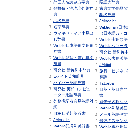
外国人名読み方字典
隠語大辞典
歌舞伎・浄瑠璃外題辞
古典文学作品名
典
駅名辞典
地名辞典
JMnedict
名字辞典
Wiktionary日
ウィキペディア小見出
（日本語カテゴ
し辞書
Weblio実用類
Weblio日本語例文用例
Weblioシソー
辞書
研究社 新和英
Weblio類語・言い換え
Weblio実用英
辞書
JMdict
研究社 新英和中辞典
旅行・ビジネス
Eゲイト英和辞典
翻訳
ハイパー英語辞書
Tatoeba
研究社 英和コンピュ
日英・英日専門
ーター用語辞典
書
外務省記者会見英語対
遺伝子名称シソ
訳
Weblio和製英
EDR日英対訳辞書
メール英語例文
JMnedict
最強のスラング
Weblio記号和英辞書
Weblio専門用