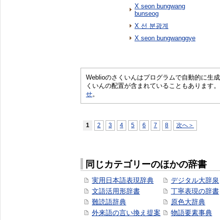
X seon bungwang
bunseog
X 선 분광계
X seon bungwanggye
Weblioのさくいんはプログラムで自動的に
くいんの配置が含まれていることもあります。
せ
。
1
2
3
4
5
6
7
8
次へ＞
同じカテゴリーのほかの辞書
実用日本語表現辞典
デジタル大辞泉
文語活用形辞書
丁寧表現の辞書
難読語辞典
原色大辞典
外来語の言い換え提案
物語要素事典