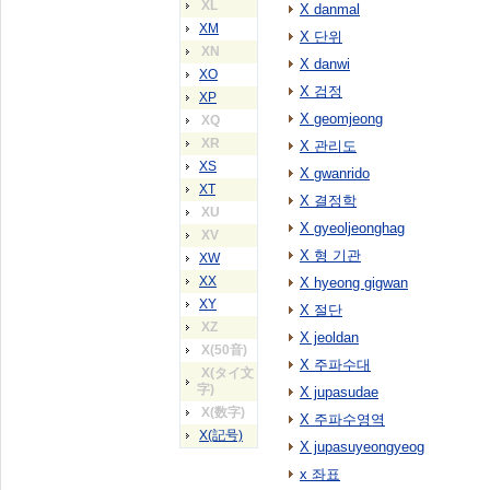
XL
X danmal
XM
X 단위
XN
X danwi
XO
X 검정
XP
X geomjeong
XQ
XR
X 관리도
XS
X gwanrido
XT
X 결정학
XU
X gyeoljeonghag
XV
X 형 기관
XW
XX
X hyeong gigwan
XY
X 절단
XZ
X jeoldan
X(50音)
X 주파수대
X(タイ文
字)
X jupasudae
X(数字)
X 주파수영역
X(記号)
X jupasuyeongyeog
x 좌표