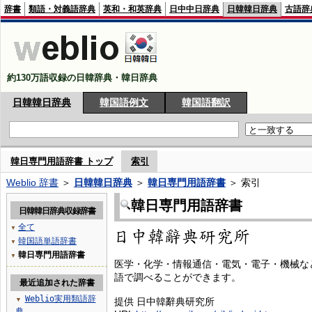
辞書
類語・対義語辞典
英和・和英辞典
日中中日辞典
日韓韓日辞典
古語辞
約130万語収録の日韓辞典・韓日辞典
日韓韓日辞典
韓国語例文
韓国語翻訳
韓日専門用語辞書 トップ
索引
Weblio 辞書
＞
日韓韓日辞典
＞
韓日専門用語辞書
＞ 索引
韓日専門用語辞書
日韓韓日辞典収録辞書
全て
▼
韓国語単語辞書
▼
韓日専門用語辞書
▼
医学・化学・情報通信・電気・電子・機械な
語で調べることができます。
最近追加された辞書
Weblio実用類語辞
▼
提供 日中韓辭典研究所
典