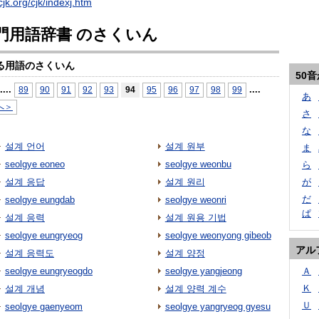
cjk.org/cjk/indexj.htm
門用語辞書 のさくいん
る用語のさくいん
50
...
.
...
.
89
90
91
92
93
94
95
96
97
98
99
あ
へ＞
さ
な
설계 언어
설계 원부
ま
seolgye eoneo
seolgye weonbu
ら
설계 응답
설계 원리
が
だ
seolgye eungdab
seolgye weonri
ぱ
설계 응력
설계 원용 기법
seolgye eungryeog
seolgye weonyong gibeob
アル
설계 응력도
설계 양정
seolgye eungryeogdo
seolgye yangjeong
Ａ
Ｋ
설계 개념
설계 양력 계수
Ｕ
seolgye gaenyeom
seolgye yangryeog gyesu