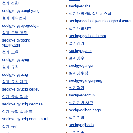
설계 경향
seolgyegabs
seolgye gyeonghyang
설계개발관리정보시스템
설계 계약업자
seolgyegaebalgwanrijeongbosiseute
seolgye gyeyageobja
설계개발시험
설계 교통 용량
seolgyegaebalsiheom
seolgye gyotong
설계감리
yongryang
seolgyegamri
설계 교육
설계강우
seolgye gyoyug
seolgyegangu
설계 규칙
설계강우량
seolgye gyucig
seolgyeganguryang
설계 규칙 체크
설계검인
seolgye gyucig cekeu
seolgyegeomin
설계 규칙 검사
설계기반 사고
seolgye gyucig geomsa
seolgyegiban sago
설계 규칙 검사 툴
설계기법
seolgye gyucig geomsa tul
seolgyegibeob
설계 규정
설계기준