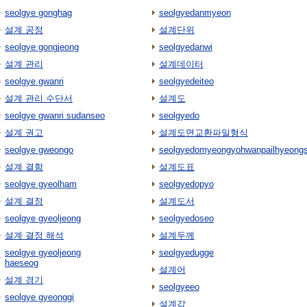
seolgye gonghag
seolgyedanmyeon
설계 공정
설계단위
seolgye gongjeong
seolgyedanwi
설계 관리
설계데이터
seolgye gwanri
seolgyedeiteo
설계 관리 수단서
설계도
seolgye gwanri sudanseo
seolgyedo
설계 권고
설계도면교환파일형식
seolgye gweongo
seolgyedomyeongyohwanpailhyeongs
설계 결함
설계도표
seolgye gyeolham
seolgyedopyo
설계 결정
설계도서
seolgye gyeoljeong
seolgyedoseo
설계 결정 해석
설계두께
seolgye gyeoljeong
seolgyedugge
haeseog
설계어
설계 경기
seolgyeeo
seolgye gyeonggi
설계값