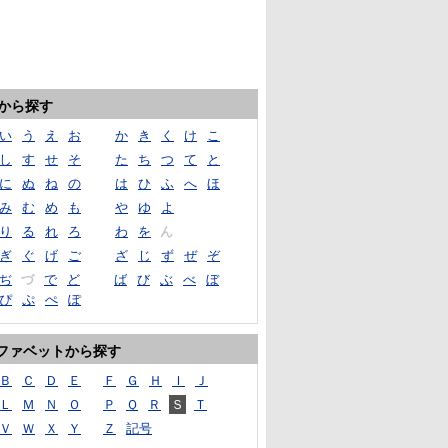
音から探す
い
う
え
お
か
き
く
け
こ
し
す
せ
そ
た
ち
つ
て
と
に
ぬ
ね
の
は
ひ
ふ
へ
ほ
み
む
め
も
や
ゆ
よ
り
る
れ
ろ
わ
を
ん
ぎ
ぐ
げ
ご
ざ
じ
ず
ぜ
ぞ
ぢ
づ
で
ど
ば
び
ぶ
べ
ぼ
ぴ
ぷ
ぺ
ぽ
ファベットから探す
Ｂ
Ｃ
Ｄ
Ｅ
Ｆ
Ｇ
Ｈ
Ｉ
Ｊ
Ｌ
Ｍ
Ｎ
Ｏ
Ｐ
Ｑ
Ｒ
Ｓ
Ｔ
Ｖ
Ｗ
Ｘ
Ｙ
Ｚ
記号