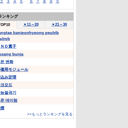
２
３
４
５
６
７
８
９
０
ランキング
▼
11～20
▼
21～30
TOP10
angtae banjeonhyeong peulrib
ulrob
ＡＮＤ素子
usang bunja
온 변화
評価用モジュール
畳込み定理
아크모드
만능절곡기
준 데이텀
氷煙
>>もっとランキングを見る