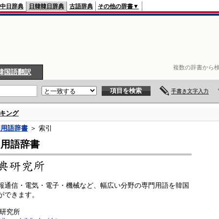
中日辞典
日韓韓日辞典
古語辞典
その他の辞書▼
複数の辞書から検
韓国語翻訳
手書き文字入力
キング
門用語辞書
＞ 索引
門用語辞書
報通信・電気・電子・機械など、幅広い分野の専門用語を韓国
ができます。
典研究所