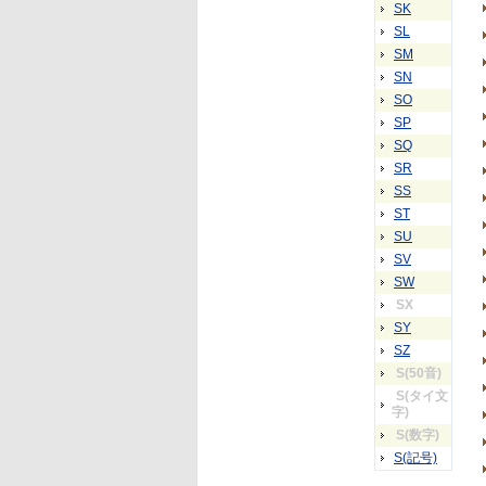
SK
SL
SM
SN
SO
SP
SQ
SR
SS
ST
SU
SV
SW
SX
SY
SZ
S(50音)
S(タイ文
字)
S(数字)
S(記号)