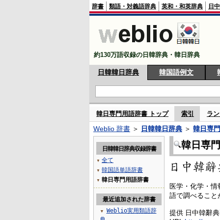
辞書
類語・対義語辞典
英和・和英辞典
日中
約130万語収録の日韓辞典・韓日辞典
日韓韓日辞典
韓国語例文
韓日専門用語辞書 トップ
索引
ラン
Weblio 辞書
＞
日韓韓日辞典
＞
韓日専
韓日専
日韓韓日辞典収録辞書
全て
▼
韓国語単語辞書
▼
韓日専門用語辞書
▼
医学・化学・情
語で調べること
最近追加された辞書
Weblio実用類語辞
▼
提供 日中韓辭
典