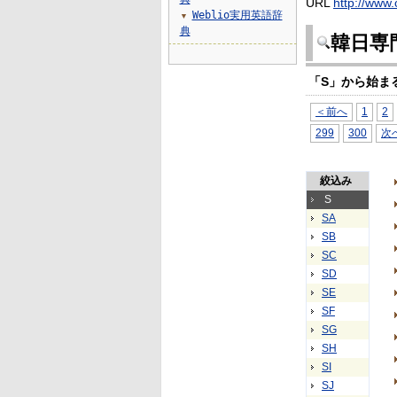
URL
http://www.
Weblio実用英語辞
▼
典
韓日専
「S」から始ま
＜前へ
1
2
299
300
次
絞込み
S
SA
SB
SC
SD
SE
SF
SG
SH
SI
SJ