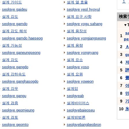
１
설계 가이드
설계 열 효율
seolgye gaideu
seolgye yeol hyoyul
検索
설계 감도
설계 요구 사항
seolgye gamdo
seolgye yogu sahang
▼
설계 감도 해석
설계 용장성
s
1
seolgye gamdo haeseog
seolgye yongjangseong
pe
설계 가능성
설계 용량
2
seolgye ganeungseong
seolgye yongryang
3
g
설계 강도
설계 요소
4
저
seolgye gangdo
seolgye yoso
5
설계 강하속도
설계 요원
6
seolgye ganghasogdo
seolgye yoweon
7
설계 강우
설계압
8
seolgye gangu
seolgyeab
9
기
설계 검증
설계바이어스
10
seolgye geomjeung
seolgyebaieoseu
설계 검토
설계방법론
seolgye geomto
seolgyebangbeobron