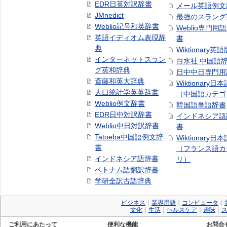
EDR日英対訳辞書
メール英語例文
JMnedict
最強のスラング
Weblio記号和英辞書
Weblio専門用
英語イディオム表現辞
書
典
Wiktionary英語
インターネットスラン
白水社 中国語
グ英和辞典
日中中日専門用
斎藤和英大辞典
Wiktionary日
人口統計学英英辞書
（中国語カテゴ
Weblio例文辞書
韓国語単語辞書
EDR日中対訳辞書
インドネシア語
Weblio中日対訳辞書
書
Tatoeba中国語例文辞
Wiktionary日
書
（フランス語カ
インドネシア語辞書
リ）
ベトナム語翻訳辞書
学研全訳古語辞典
ビジネス
｜
業界用語
｜
コンピュータ
｜
文化
｜
生活
｜
ヘルスケア
｜
趣味
｜
ご利用にあたって
便利な機能
お問合