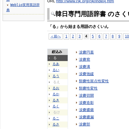
URL
http://www.cjk.org/cjk/indexj.htm
Weblio実用英語辞
▼
典
韓日専門用語辞書 のさく
「る」から始まる用語のさくいん
＜前へ
1
2
3
4
5
6
7
8
9
10
絞込み
涙嚢円蓋
る
涙嚢窩
るあ
涙嚢溝
るい
涙嚢弛緩
るう
類嚢性斑点性変性
るえ
るお
類嚢性変性
るか
涙嚢切開
るき
涙嚢造影
るく
涙嚢膿瘍
るけ
涙嚢膿漏
るこ
涙嚢部
るさ