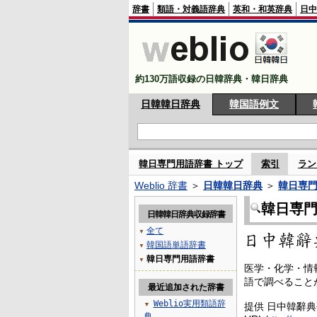
辞書
類語・対義語辞典
英和・和英辞典
日中
約130万語収録の日韓辞典・韓日辞典
日韓韓日辞典
韓国語例文
韓日専門用語辞書 トップ
索引
ラン
Weblio 辞書
＞
日韓韓日辞典
＞
韓日専
韓日専
日韓韓日辞典収録辞書
全て
▼
韓国語単語辞書
▼
韓日専門用語辞書
▼
医学・化学・情
語で調べること
最近追加された辞書
Weblio実用類語辞
▼
提供 日中韓辭
典