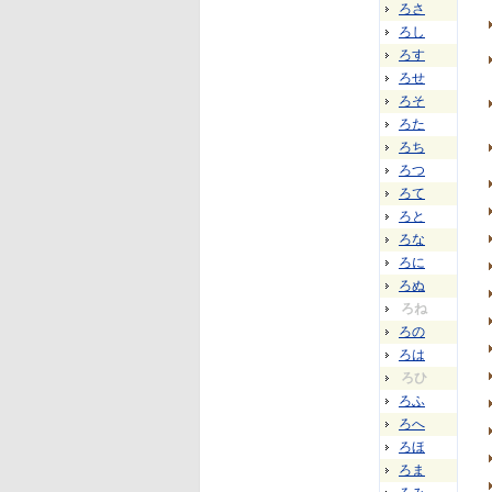
ろさ
ろし
ろす
ろせ
ろそ
ろた
ろち
ろつ
ろて
ろと
ろな
ろに
ろぬ
ろね
ろの
ろは
ろひ
ろふ
ろへ
ろほ
ろま