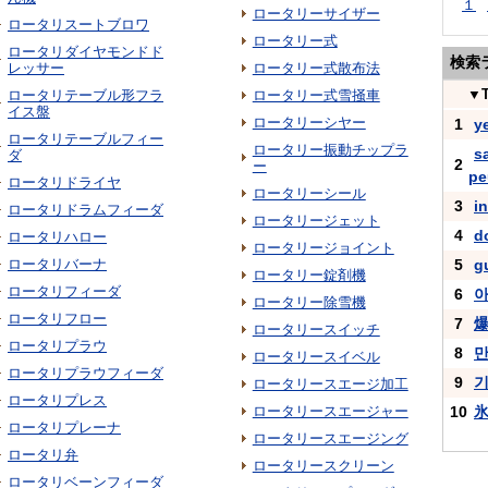
１
ロータリーサイザー
ロータリスートブロワ
ロータリー式
ロータリダイヤモンドド
検索
レッサー
ロータリー式散布法
▼
ロータリテーブル形フラ
ロータリー式雪掻車
イス盤
ロータリーシヤー
1
y
ロータリテーブルフィー
ロータリー振動チップラ
s
ダ
2
ー
pe
ロータリドライヤ
ロータリーシール
3
i
ロータリドラムフィーダ
ロータリージェット
4
d
ロータリハロー
ロータリージョイント
ロータリバーナ
5
g
ロータリー錠剤機
ロータリフィーダ
6
ロータリー除雪機
ロータリフロー
7
ロータリースイッチ
ロータリプラウ
8
ロータリースイベル
ロータリプラウフィーダ
9
기
ロータリースエージ加工
ロータリプレス
ロータリースエージャー
10
ロータリプレーナ
ロータリースエージング
ロータリ弁
ロータリースクリーン
ロータリベーンフィーダ