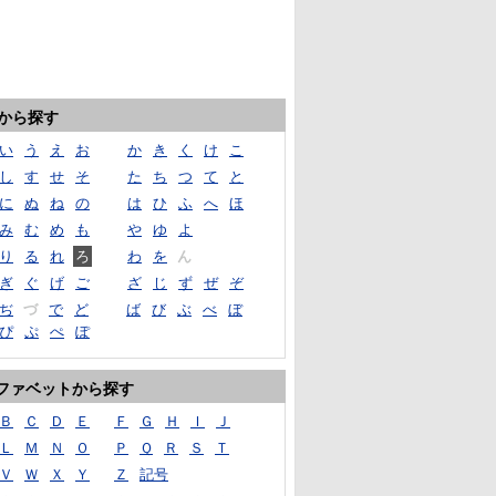
音から探す
い
う
え
お
か
き
く
け
こ
し
す
せ
そ
た
ち
つ
て
と
に
ぬ
ね
の
は
ひ
ふ
へ
ほ
み
む
め
も
や
ゆ
よ
り
る
れ
ろ
わ
を
ん
ぎ
ぐ
げ
ご
ざ
じ
ず
ぜ
ぞ
ぢ
づ
で
ど
ば
び
ぶ
べ
ぼ
ぴ
ぷ
ぺ
ぽ
ファベットから探す
Ｂ
Ｃ
Ｄ
Ｅ
Ｆ
Ｇ
Ｈ
Ｉ
Ｊ
Ｌ
Ｍ
Ｎ
Ｏ
Ｐ
Ｑ
Ｒ
Ｓ
Ｔ
Ｖ
Ｗ
Ｘ
Ｙ
Ｚ
記号