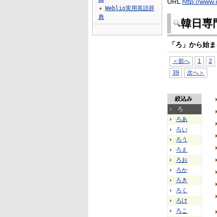
URL
http://www.
Weblio実用英語辞
▼
典
韓日専
「ろ」から始ま
＜前へ
1
2
39
次へ＞
絞込み
ろ
ろあ
ろい
ろう
ろえ
ろお
ろか
ろき
ろく
ろけ
ろこ