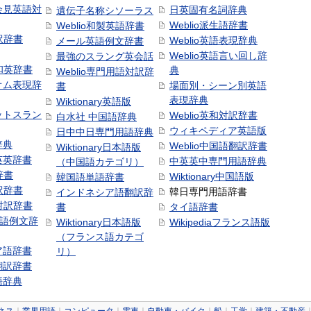
会見英語対
日英固有名詞辞典
遺伝子名称シソーラス
Weblio派生語辞書
Weblio和製英語辞書
訳辞書
Weblio英語表現辞典
メール英語例文辞書
Weblio英語言い回し辞
最強のスラング英会話
号和英辞書
典
Weblio専門用語対訳辞
オム表現辞
場面別・シーン別英語
書
表現辞典
Wiktionary英語版
ットスラン
Weblio英和対訳辞書
白水社 中国語辞典
ウィキペディア英語版
日中中日専門用語辞典
辞典
Weblio中国語翻訳辞書
Wiktionary日本語版
英英辞書
中英英中専門用語辞典
（中国語カテゴリ）
辞書
Wiktionary中国語版
韓国語単語辞書
訳辞書
韓日専門用語辞書
インドネシア語翻訳辞
日対訳辞書
書
タイ語辞書
中国語例文辞
Wiktionary日本語版
Wikipediaフランス語版
（フランス語カテゴ
ア語辞書
リ）
翻訳辞書
語辞典