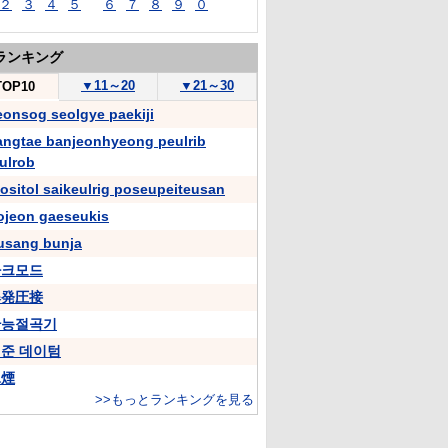
２
３
４
５
６
７
８
９
０
ランキング
▼
11～20
▼
21～30
TOP10
eonsog seolgye paekiji
angtae banjeonhyeong peulrib
ulrob
nositol saikeulrig poseupeiteusan
ojeon gaeseukis
usang bunja
아크모드
爆発圧接
만능절곡기
준 데이텀
氷煙
>>もっとランキングを見る