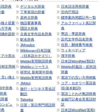
表現辞典
デジタル大辞泉
日本語活用形辞書
辞書
丁寧表現の辞書
宮内庁用語
原色大辞典
標準案内用図記号一覧
い換え提案
物語要素事典
アルファベット表記辞
典
み方字典
隠語大辞典
季語・季題辞典
瑠璃外題辞
古典文学作品名辞典
近代文学作品名辞典
駅名辞典
住所・郵便番号検索
JMnedict
ウィキペディア
Wiktionary日本語版
ィア小見出
（日本語カテゴリ）
漢字辞典
Weblio実用類語辞典
日本語WordNet(類語)
本語例文用例
Weblioシソーラス
Weblio対義語・反対語
辞書
研究社 新和英中辞典
語・言い換え
英語での言い方用例集
Weblio実用英語辞典
コア・セオリー英語表
JMdict
和中辞典
現(基本動詞)
旅行・ビジネス英会話
和辞典
英語ことわざ教訓辞典
翻訳
語辞書
金融庁記者会見英語対
Tatoeba
コンピュ
訳
日英・英日専門用語辞
辞典
日本語WordNet(英和)
書