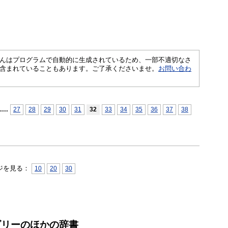
さくいんはプログラムで自動的に生成されているため、一部不適切なさ
含まれていることもあります。ご了承くださいませ。
お問い合わ
...
.
27
28
29
30
31
32
33
34
35
36
37
38
ジを見る：
10
20
30
ゴリーのほかの辞書