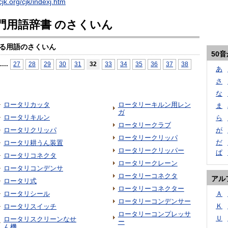
cjk.org/cjk/indexj.htm
門用語辞書 のさくいん
る用語のさくいん
50
...
.
27
28
29
30
31
32
33
34
35
36
37
38
あ
さ
な
ロータリカッタ
ロータリーキルン用レン
ま
ガ
ロータリキルン
ら
ロータリークラブ
ロータリクリッパ
が
ロータリークリッパ
だ
ロータリ耕うん装置
ロータリークリッパー
ぱ
ロータリコネクタ
ロータリークレーン
ロータリコンデンサ
ロータリーコネクタ
アル
ロータリ式
ロータリーコネクター
ロータリシール
Ａ
ロータリーコンデンサー
Ｋ
ロータリスイッチ
ロータリーコンプレッサ
Ｕ
ロータリスクリーンなせ
ー
ん機