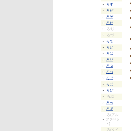
ろず
ろぜ
ろぞ
ろだ
ろぢ
ろづ
ろで
ろど
ろば
ろび
ろぶ
ろべ
ろぼ
ろぱ
ろぴ
ろぷ
ろぺ
ろぽ
ろ(アル
ファベッ
ト)
ろ(タイ