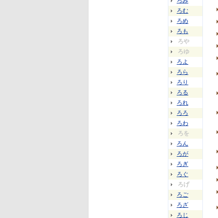
ろみ
ろむ
ろめ
ろも
ろや
ろゆ
ろよ
ろら
ろり
ろる
ろれ
ろろ
ろわ
ろを
ろん
ろが
ろぎ
ろぐ
ろげ
ろご
ろざ
ろじ