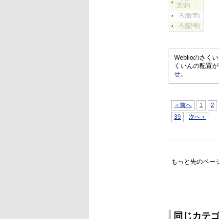
文字)
ろ(数字)
ろ(記号)
Weblioの
くいんの配置が
せ
。
＜前へ
1
2
39
次へ＞
もっと先のペー
同じカテ