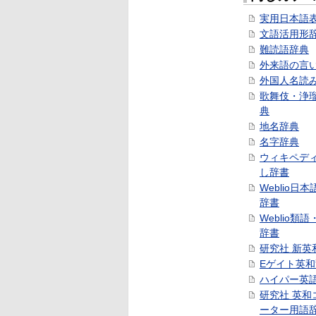
実用日本語
文語活用形
難読語辞典
外来語の言
外国人名読
歌舞伎・浄
典
地名辞典
名字辞典
ウィキペデ
し辞書
Weblio日
辞書
Weblio類
辞書
研究社 新英
Eゲイト英
ハイパー英
研究社 英和
ーター用語