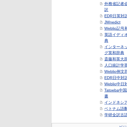
外務省記者
訳
EDR日英対
JMnedict
Weblio記
英語イディ
典
インターネ
グ英和辞典
斎藤和英大
人口統計学
Weblio例文
EDR日中対
Weblio中
Tatoeba
書
インドネシ
ベトナム語
学研全訳古