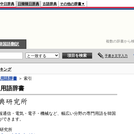
中日辞典
日韓韓日辞典
古語辞典
その他の辞書▼
複数の辞書から検
韓国語翻訳
手書き文字入力
キング
門用語辞書
＞ 索引
門用語辞書
報通信・電気・電子・機械など、幅広い分野の専門用語を韓国
ができます。
典研究所