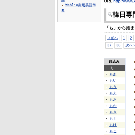
URL
http://www.
Weblio実用英語辞
▼
典
韓日専
「も」から始ま
＜前へ
1
2
37
38
次へ
絞込み
も
もあ
もい
もう
もえ
もお
もか
もき
もく
もけ
もこ