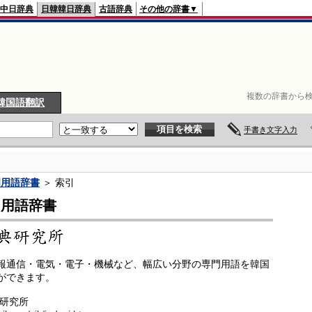
中日辞典
日韓韓日辞典
古語辞典
その他の辞書▼
複数の辞書から検
韓国語翻訳
手書き文字入力
門用語辞書
＞ 索引
門用語辞書
報通信・電気・電子・機械など、幅広い分野の専門用語を韓国
ができます。
典研究所