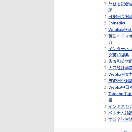
外務省記者
訳
EDR日英対
JMnedict
Weblio記
英語イディ
典
インターネ
グ英和辞典
斎藤和英大
人口統計学
Weblio例文
EDR日中対
Weblio中
Tatoeba
書
インドネシ
ベトナム語
学研全訳古