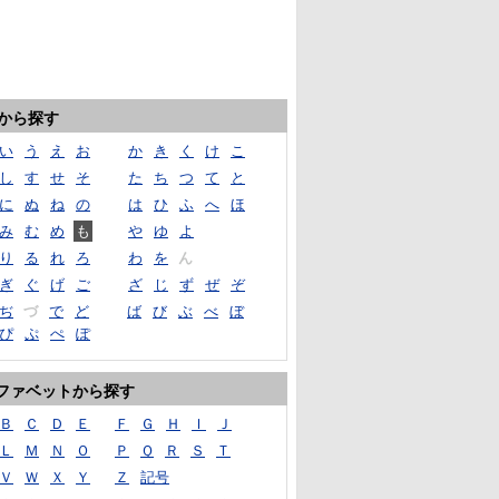
音から探す
い
う
え
お
か
き
く
け
こ
し
す
せ
そ
た
ち
つ
て
と
に
ぬ
ね
の
は
ひ
ふ
へ
ほ
み
む
め
も
や
ゆ
よ
り
る
れ
ろ
わ
を
ん
ぎ
ぐ
げ
ご
ざ
じ
ず
ぜ
ぞ
ぢ
づ
で
ど
ば
び
ぶ
べ
ぼ
ぴ
ぷ
ぺ
ぽ
ファベットから探す
Ｂ
Ｃ
Ｄ
Ｅ
Ｆ
Ｇ
Ｈ
Ｉ
Ｊ
Ｌ
Ｍ
Ｎ
Ｏ
Ｐ
Ｑ
Ｒ
Ｓ
Ｔ
Ｖ
Ｗ
Ｘ
Ｙ
Ｚ
記号