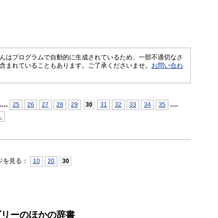
さくいんはプログラムで自動的に生成されているため、一部不適切なさ
含まれていることもあります。ご了承くださいませ。
お問い合わ
...
.
...
.
25
26
27
28
29
30
31
32
33
34
35
＞
ジを見る：
10
20
30
ゴリーのほかの辞書