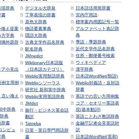
表現辞典
デジタル大辞泉
日本語活用形辞書
辞書
丁寧表現の辞書
宮内庁用語
原色大辞典
標準案内用図記号一覧
い換え提案
物語要素事典
アルファベット表記辞
典
み方字典
隠語大辞典
季語・季題辞典
瑠璃外題辞
古典文学作品名辞典
近代文学作品名辞典
駅名辞典
住所・郵便番号検索
JMnedict
ウィキペディア
Wiktionary日本語版
ィア小見出
（日本語カテゴリ）
漢字辞典
Weblio実用類語辞典
日本語WordNet(類語)
本語例文用例
Weblioシソーラス
Weblio対義語・反対語
辞書
研究社 新和英中辞典
語・言い換え
英語での言い方用例集
Weblio実用英語辞典
コア・セオリー英語表
JMdict
和中辞典
現(基本動詞)
旅行・ビジネス英会話
和辞典
英語ことわざ教訓辞典
翻訳
語辞書
金融庁記者会見英語対
Tatoeba
コンピュ
訳
日英・英日専門用語辞
辞典
日本語WordNet(英和)
書