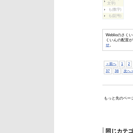
文字)
も(数字)
も(記号)
Weblioの
くいんの配置が
せ
。
＜前へ
1
2
37
38
次へ
もっと先のペー
同じカテ