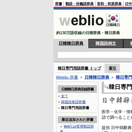
辞書
類語・対義語辞典
英和・和英辞典
日中
約130万語収録の日韓辞典・韓日辞典
日韓韓日辞典
韓国語例文
韓日専門用語辞書 トップ
索引
Weblio 辞書
＞
日韓韓日辞典
＞
韓日専
韓日専
日韓韓日辞典収録辞書
全て
▼
韓国語単語辞書
▼
韓日専門用語辞書
▼
医学・化学・情
語で調べること
最近追加された辞書
Weblio実用類語辞
▼
提供 日中韓辭
典