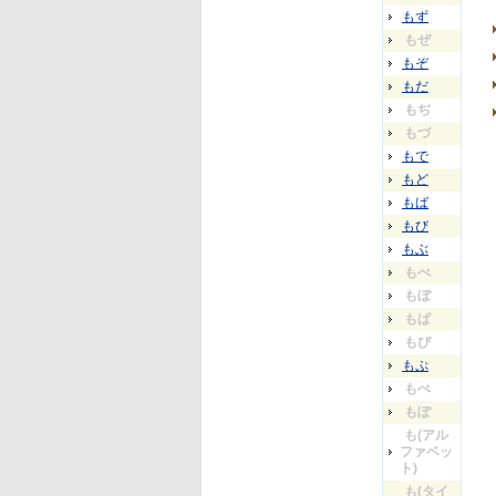
もず
もぜ
もぞ
もだ
もぢ
もづ
もで
もど
もば
もび
もぶ
もべ
もぼ
もぱ
もぴ
もぷ
もぺ
もぽ
も(アル
ファベッ
ト)
も(タイ