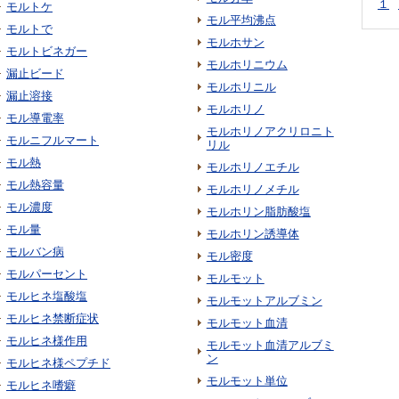
１
モルトケ
モル平均沸点
モルトで
モルホサン
モルトビネガー
モルホリニウム
漏止ビード
モルホリニル
漏止溶接
モルホリノ
モル導電率
モルホリノアクリロニト
モルニフルマート
リル
モル熱
モルホリノエチル
モル熱容量
モルホリノメチル
モル濃度
モルホリン脂肪酸塩
モル量
モルホリン誘導体
モルバン病
モル密度
モルパーセント
モルモット
モルヒネ塩酸塩
モルモットアルブミン
モルヒネ禁断症状
モルモット血清
モルヒネ様作用
モルモット血清アルブミ
ン
モルヒネ様ペプチド
モルモット単位
モルヒネ嗜癖