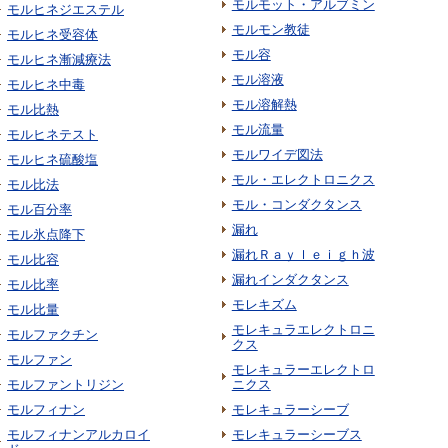
モルモット・アルブミン
モルヒネジエステル
モルモン教徒
モルヒネ受容体
モル容
モルヒネ漸減療法
モル溶液
モルヒネ中毒
モル溶解熱
モル比熱
モル流量
モルヒネテスト
モルワイデ図法
モルヒネ硫酸塩
モル・エレクトロニクス
モル比法
モル・コンダクタンス
モル百分率
漏れ
モル氷点降下
漏れＲａｙｌｅｉｇｈ波
モル比容
漏れインダクタンス
モル比率
モレキズム
モル比量
モレキュラエレクトロニ
モルファクチン
クス
モルファン
モレキュラーエレクトロ
モルファントリジン
ニクス
モルフィナン
モレキュラーシーブ
モルフィナンアルカロイ
モレキュラーシーブス