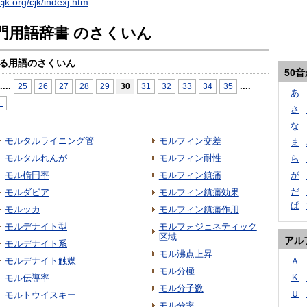
cjk.org/cjk/indexj.htm
門用語辞書 のさくいん
る用語のさくいん
50
...
.
...
.
25
26
27
28
29
30
31
32
33
34
35
あ
＞
さ
な
モルタルライニング管
モルフィン交差
ま
モルタルれんが
モルフィン耐性
ら
モル楕円率
モルフィン鎮痛
が
だ
モルダビア
モルフィン鎮痛効果
ぱ
モルッカ
モルフィン鎮痛作用
モルデナイト型
モルフォジェネティック
区域
アル
モルデナイト系
モル沸点上昇
モルデナイト触媒
Ａ
モル分極
Ｋ
モル伝導率
モル分子数
Ｕ
モルトウイスキー
モル分率