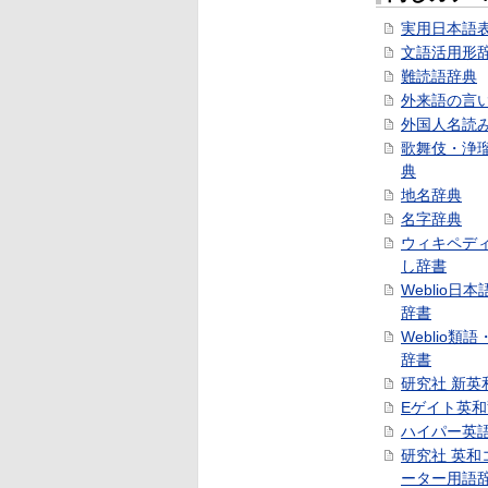
実用日本語
文語活用形
難読語辞典
外来語の言
外国人名読
歌舞伎・浄
典
地名辞典
名字辞典
ウィキペデ
し辞書
Weblio日
辞書
Weblio類
辞書
研究社 新英
Eゲイト英
ハイパー英
研究社 英和
ーター用語