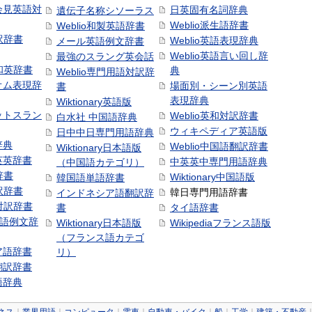
会見英語対
日英固有名詞辞典
遺伝子名称シソーラス
Weblio派生語辞書
Weblio和製英語辞書
訳辞書
Weblio英語表現辞典
メール英語例文辞書
Weblio英語言い回し辞
最強のスラング英会話
号和英辞書
典
Weblio専門用語対訳辞
オム表現辞
場面別・シーン別英語
書
表現辞典
Wiktionary英語版
ットスラン
Weblio英和対訳辞書
白水社 中国語辞典
ウィキペディア英語版
日中中日専門用語辞典
辞典
Weblio中国語翻訳辞書
Wiktionary日本語版
英英辞書
中英英中専門用語辞典
（中国語カテゴリ）
辞書
Wiktionary中国語版
韓国語単語辞書
訳辞書
韓日専門用語辞書
インドネシア語翻訳辞
日対訳辞書
書
タイ語辞書
中国語例文辞
Wiktionary日本語版
Wikipediaフランス語版
（フランス語カテゴ
ア語辞書
リ）
翻訳辞書
語辞典