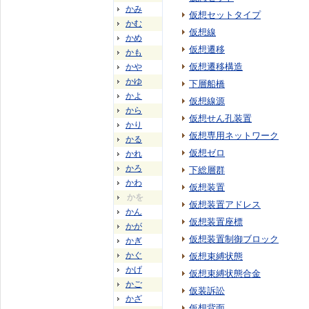
かみ
仮想セットタイプ
かむ
仮想線
かめ
仮想遷移
かも
仮想遷移構造
かや
かゆ
下層船橋
かよ
仮想線源
から
仮想せん孔装置
かり
仮想専用ネットワーク
かる
仮想ゼロ
かれ
かろ
下総層群
かわ
仮想装置
かを
仮想装置アドレス
かん
仮想装置座標
かが
仮想装置制御ブロック
かぎ
かぐ
仮想束縛状態
かげ
仮想束縛状態合金
かご
仮装訴訟
かざ
仮想背面