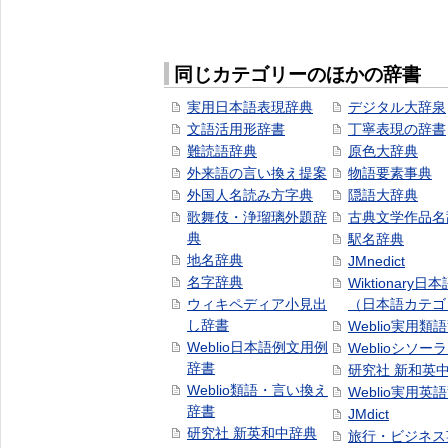
同じカテゴリーのほかの辞書
実用日本語表現辞典
デジタル大辞泉
文語活用形辞書
丁寧表現の辞書
難読語辞典
原色大辞典
外来語の言い換え提案
物語要素事典
外国人名読み方字典
隠語大辞典
歌舞伎・浄瑠璃外題辞
古典文学作品名
典
駅名辞典
地名辞典
JMnedict
名字辞典
Wiktionary日
ウィキペディア小見出
（日本語カテゴ
し辞書
Weblio実用類
Weblio日本語例文用例
Weblioシソー
辞書
研究社 新和英
Weblio類語・言い換え
Weblio実用英
辞書
JMdict
研究社 新英和中辞典
旅行・ビジネス