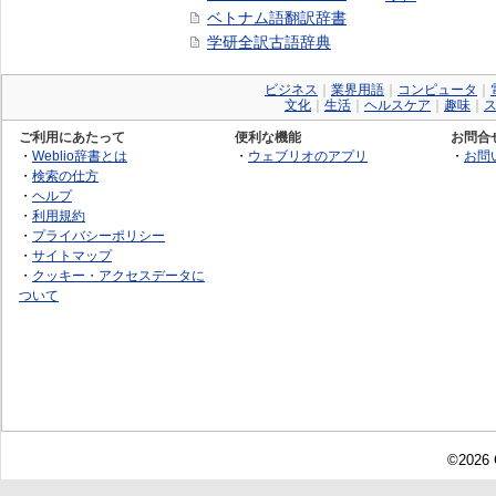
ベトナム語翻訳辞書
学研全訳古語辞典
ビジネス
｜
業界用語
｜
コンピュータ
｜
文化
｜
生活
｜
ヘルスケア
｜
趣味
｜
ご利用にあたって
便利な機能
お問合
・
Weblio辞書とは
・
ウェブリオのアプリ
・
お問
・
検索の仕方
・
ヘルプ
・
利用規約
・
プライバシーポリシー
・
サイトマップ
・
クッキー・アクセスデータに
ついて
©2026 