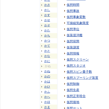
仮想時間
かさ
かし
仮想事故
かす
仮想事象変数
かせ
可操縦気象限度
かそ
仮想準位
かた
仮装巡洋艦
かち
かつ
仮想状態
かて
仮装譲渡
かと
仮想情報
かな
仮想スクリーン
かに
仮想スタジオ
かぬ
かね
仮想スピン量子数
かの
仮想スプーリング装置
かは
仮想制御
かひ
仮想生産
かふ
仮想正常咬合
かへ
かほ
仮想接地
かま
仮想セット