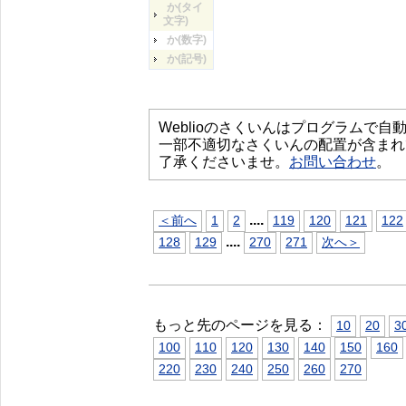
か(タイ
文字)
か(数字)
か(記号)
Weblioのさくいんはプログラムで
一部不適切なさくいんの配置が含まれ
了承くださいませ。
お問い合わせ
。
...
.
＜前へ
1
2
119
120
121
122
...
.
128
129
270
271
次へ＞
もっと先のページを見る：
10
20
3
100
110
120
130
140
150
160
220
230
240
250
260
270