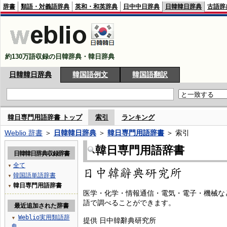
辞書
類語・対義語辞典
英和・和英辞典
日中中日辞典
日韓韓日辞典
古語辞
約130万語収録の日韓辞典・韓日辞典
日韓韓日辞典
韓国語例文
韓国語翻訳
韓日専門用語辞書 トップ
索引
ランキング
Weblio 辞書
＞
日韓韓日辞典
＞
韓日専門用語辞書
＞ 索引
韓日専門用語辞書
日韓韓日辞典収録辞書
全て
▼
韓国語単語辞書
▼
韓日専門用語辞書
▼
医学・化学・情報通信・電気・電子・機械な
語で調べることができます。
最近追加された辞書
Weblio実用類語辞
▼
提供 日中韓辭典研究所
典