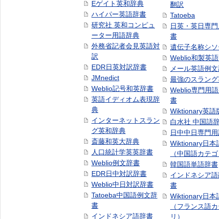
Eゲイト英和辞典
翻訳
ハイパー英語辞書
Tatoeba
研究社 英和コンピュ
日英・英日専門
ーター用語辞典
書
外務省記者会見英語対
遺伝子名称シソ
訳
Weblio和製英
EDR日英対訳辞書
メール英語例文
JMnedict
最強のスラング
Weblio記号和英辞書
Weblio専門用
英語イディオム表現辞
書
典
Wiktionary英語
インターネットスラン
白水社 中国語
グ英和辞典
日中中日専門用
斎藤和英大辞典
Wiktionary日
人口統計学英英辞書
（中国語カテゴ
Weblio例文辞書
韓国語単語辞書
EDR日中対訳辞書
インドネシア語
Weblio中日対訳辞書
書
Tatoeba中国語例文辞
Wiktionary日
書
（フランス語カ
インドネシア語辞書
リ）