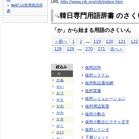
URL
http://www.cjk.org/cjk/indexj.htm
Weblio実用英語辞
▼
典
韓日専門用語辞書 のさく
「か」から始まる用語のさくいん
...
.
＜前へ
1
2
119
120
121
122
...
.
128
129
270
271
次へ＞
絞込み
仮想試作
か
仮想システム
かあ
仮想私設通信網
かい
仮想質量
かう
仮想シミュレーション
かえ
かお
仮想周辺装置
かか
仮想小数点
かき
仮想小数点ピクチャ文字
かく
仮想シリンダ
かけ
下層ジェット
かこ