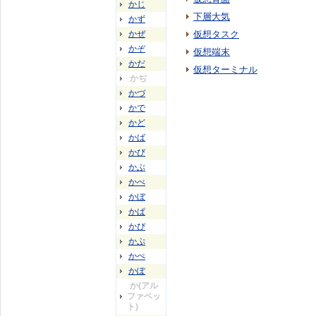
かじ
下層大気
かず
かぜ
仮想タスク
かぞ
仮想端末
かだ
仮想ターミナル
かぢ
かづ
かで
かど
かば
かび
かぶ
かべ
かぼ
かぱ
かぴ
かぷ
かぺ
かぽ
か(アル
ファベッ
ト)