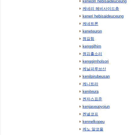
keneolri hebisaideuceung
케네리 헤비사이드층
keneri hebisaideuceung
케네트론
keneteuron
켕길힘
kenggilhim
켕김홀소리
kenggimholsori
케닐피루브산
kenilpirubeusan
케니트라
keniteura
켄자스표준
kenjaseupyojun
켄넬코프
kennelkopeu
케노 알코올