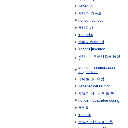
kenedi ki
케네디 라운드
kenedi raundeu
케네디바
kenediba
케네디우주센터
kenediujusenteo
케네디・후르시초프 통신
선
kenedi・hureusicopeu
tongsinseon
케네컬그라우팅
kenekeolgeurauting
케넬리 헤비사이드 층
kenelri hebisaideu ceung
케널리
keneolri
케널리 헤비사이드층