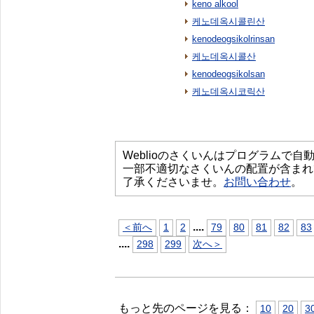
keno alkool
케노데옥시콜린산
kenodeogsikolrinsan
케노데옥시콜산
kenodeogsikolsan
케노데옥시코릭산
Weblioのさくいんはプログラムで
一部不適切なさくいんの配置が含まれ
了承くださいませ。
お問い合わせ
。
...
.
＜前へ
1
2
79
80
81
82
83
...
.
298
299
次へ＞
もっと先のページを見る：
10
20
3