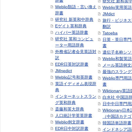
辞書
研究社 新和英
Weblio類語・言い換え
Weblio実用英
辞書
JMdict
研究社 新英和中辞典
旅行・ビジネス
Eゲイト英和辞典
翻訳
ハイパー英語辞書
Tatoeba
研究社 英和コンピュ
日英・英日専門
ーター用語辞典
書
外務省記者会見英語対
遺伝子名称シソ
訳
Weblio和製英
EDR日英対訳辞書
メール英語例文
JMnedict
最強のスラング
Weblio記号和英辞書
Weblio専門用
英語イディオム表現辞
書
典
Wiktionary英語
インターネットスラン
白水社 中国語
グ英和辞典
日中中日専門用
斎藤和英大辞典
Wiktionary日
人口統計学英英辞書
（中国語カテゴ
Weblio例文辞書
韓国語単語辞書
EDR日中対訳辞書
インドネシア語