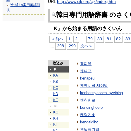
URL
http://www.cjk.org/cjk/indexj.htm
Weblio実用英語辞
▼
典
韓日専門用語辞書 のさく
「K」から始まる用語のさくいん
...
.
＜前へ
1
2
79
80
81
82
83
...
.
298
299
次へ＞
絞込み
켐피울
K
케나프
KA
kenapeu
KB
켄벤셔널 셰이빙
KC
kenbensyeoneol syeibing
KD
KE
켄칭회로
KF
kencinghoero
KG
켄달기호
KH
kendalgiho
KI
켄달표기법
KJ