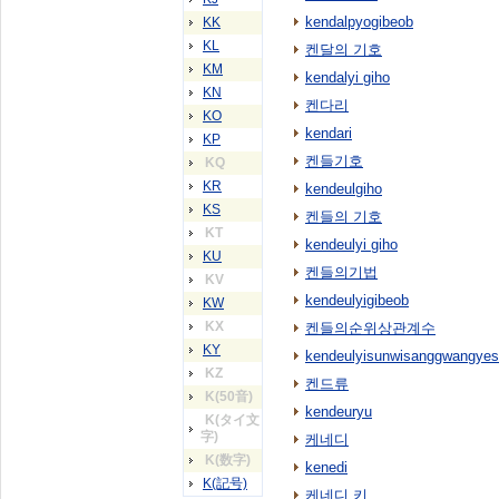
kendalpyogibeob
KK
KL
켄달의 기호
KM
kendalyi giho
KN
켄다리
KO
kendari
KP
켄들기호
KQ
KR
kendeulgiho
KS
켄들의 기호
KT
kendeulyi giho
KU
켄들의기법
KV
kendeulyigibeob
KW
KX
켄들의순위상관계수
KY
kendeulyisunwisanggwangye
KZ
켄드류
K(50音)
kendeuryu
K(タイ文
字)
케네디
K(数字)
kenedi
K(記号)
케네디 키