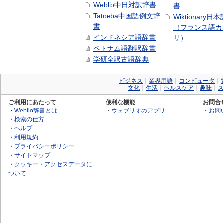
Weblio中日対訳辞書
書
Tatoeba中国語例文辞
Wiktionary日
書
（フランス語カ
インドネシア語辞書
リ）
ベトナム語翻訳辞書
学研全訳古語辞典
ビジネス
｜
業界用語
｜
コンピュータ
｜
文化
｜
生活
｜
ヘルスケア
｜
趣味
｜
ご利用にあたって
便利な機能
お問合
・
Weblio辞書とは
・
ウェブリオのアプリ
・
お問
・
検索の仕方
・
ヘルプ
・
利用規約
・
プライバシーポリシー
・
サイトマップ
・
クッキー・アクセスデータに
ついて