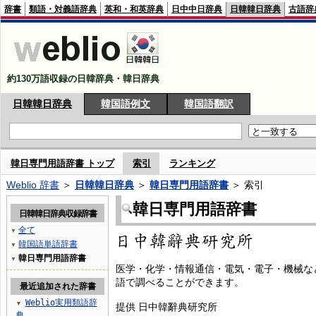
辞書
類語・対義語辞典
英和・和英辞典
日中中日辞典
日韓韓日辞典
古語辞
約130万語収録の日韓辞典・韓日辞典
日韓韓日辞典
韓国語例文
韓国語翻訳
韓日専門用語辞書 トップ
索引
ランキング
Weblio 辞書
＞
日韓韓日辞典
＞
韓日専門用語辞書
＞ 索引
韓日専門用語辞書
日韓韓日辞典収録辞書
全て
▼
韓国語単語辞書
▼
韓日専門用語辞書
▼
医学・化学・情報通信・電気・電子・機械な
語で調べることができます。
最近追加された辞書
Weblio実用類語辞
▼
提供 日中韓辭典研究所
典