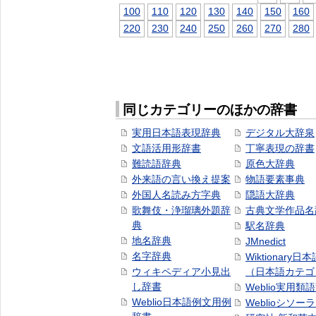
100
110
120
130
140
150
160
220
230
240
250
260
270
280
同じカテゴリーのほかの辞書
実用日本語表現辞典
デジタル大辞泉
文語活用形辞書
丁寧表現の辞書
難読語辞典
原色大辞典
外来語の言い換え提案
物語要素事典
外国人名読み方字典
隠語大辞典
歌舞伎・浄瑠璃外題辞
古典文学作品名
典
駅名辞典
地名辞典
JMnedict
名字辞典
Wiktionary日
ウィキペディア小見出
（日本語カテゴ
し辞書
Weblio実用類
Weblio日本語例文用例
Weblioシソー