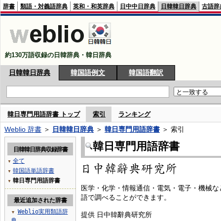
辞書
類語・対義語辞典
英和・和英辞典
日中中日辞典
日韓韓日辞典
古語辞
約130万語収録の日韓辞典・韓日辞典
日韓韓日辞典
韓国語例文
韓国語翻訳
韓日専門用語辞書 トップ
索引
ランキング
Weblio 辞書
＞
日韓韓日辞典
＞
韓日専門用語辞書
＞ 索引
韓日専門用語辞書
日韓韓日辞典収録辞書
全て
▼
韓国語単語辞書
▼
韓日専門用語辞書
▼
医学・化学・情報通信・電気・電子・機械な
語で調べることができます。
最近追加された辞書
Weblio実用類語辞
▼
提供 日中韓辭典研究所
典