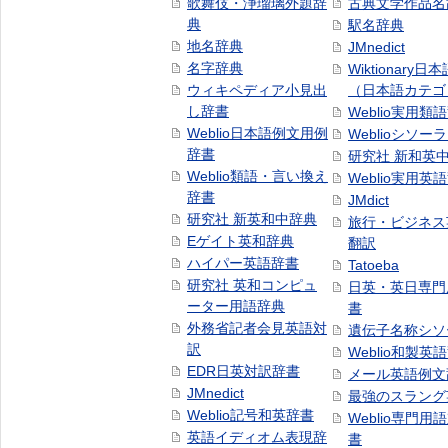
歌舞伎・浄瑠璃外題辞
古典文学作品名
典
駅名辞典
地名辞典
JMnedict
名字辞典
Wiktionary日
ウィキペディア小見出
（日本語カテゴ
し辞書
Weblio実用類
Weblio日本語例文用例
Weblioシソー
辞書
研究社 新和英
Weblio類語・言い換え
Weblio実用英
辞書
JMdict
研究社 新英和中辞典
旅行・ビジネス
Eゲイト英和辞典
翻訳
ハイパー英語辞書
Tatoeba
研究社 英和コンピュ
日英・英日専門
ーター用語辞典
書
外務省記者会見英語対
遺伝子名称シソ
訳
Weblio和製英
EDR日英対訳辞書
メール英語例文
JMnedict
最強のスラング
Weblio記号和英辞書
Weblio専門用
英語イディオム表現辞
書