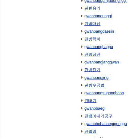
gwanbaggumjadongjiggi
관반응기
gwanbaneunggi
관방대신
gwanbangdaesin
관방학파
gwanbanghagpa
관방장관
gwanbangjanggwan
관방진기
gwanbangjingi
관방수공법
gwanbangsugongbeob
관빼기
gwanbbaegi
관뽑아내기공구
gwanbbobanaegigonggu
관벌림