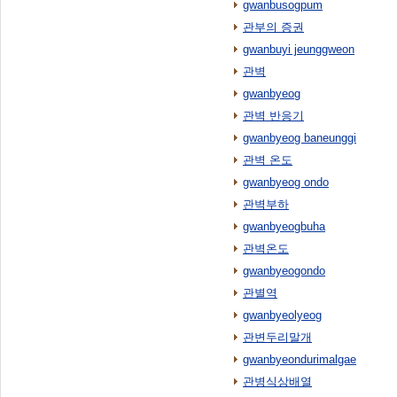
gwanbusogpum
관부의 증권
gwanbuyi jeunggweon
관벽
gwanbyeog
관벽 반응기
gwanbyeog baneunggi
관벽 온도
gwanbyeog ondo
관벽부하
gwanbyeogbuha
관벽온도
gwanbyeogondo
관별역
gwanbyeolyeog
관변두리말개
gwanbyeondurimalgae
관병식상배열