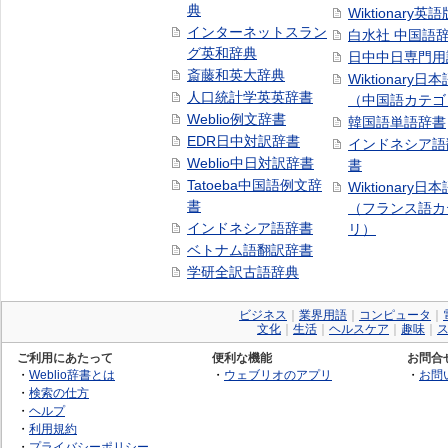
典
Wiktionary英語
インターネットスラン
白水社 中国語
グ英和辞典
日中中日専門用
斎藤和英大辞典
Wiktionary日
人口統計学英英辞書
（中国語カテゴ
Weblio例文辞書
韓国語単語辞書
EDR日中対訳辞書
インドネシア語
Weblio中日対訳辞書
書
Tatoeba中国語例文辞
Wiktionary日
書
（フランス語カ
インドネシア語辞書
リ）
ベトナム語翻訳辞書
学研全訳古語辞典
ビジネス
｜
業界用語
｜
コンピュータ
｜
文化
｜
生活
｜
ヘルスケア
｜
趣味
｜
ご利用にあたって
便利な機能
お問合
・
Weblio辞書とは
・
ウェブリオのアプリ
・
お問
・
検索の仕方
・
ヘルプ
・
利用規約
・
プライバシーポリシー