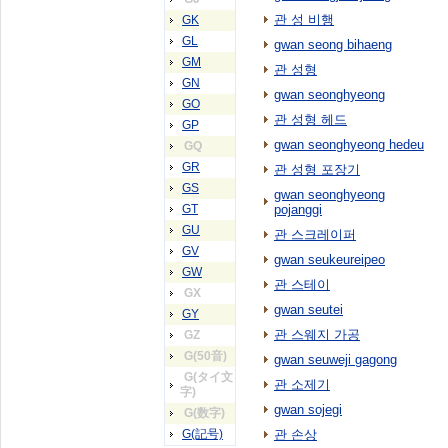
관 성 비행
GK
GL
gwan seong bihaeng
GM
관 성형
GN
gwan seonghyeong
GO
관 성형 헤드
GP
gwan seonghyeong hedeu
GQ
GR
관 성형 포장기
GS
gwan seonghyeong
GT
pojanggi
GU
관 스크레이퍼
GV
gwan seukeureipeo
GW
관 스테이
GX
gwan seutei
GY
관 스웨지 가공
GZ
G(50音)
gwan seuweji gagong
G(タイ文
관 소제기
字)
gwan sojegi
G(数字)
G(記号)
관 손상