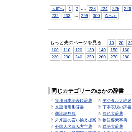
...
.
＜前へ
1
2
223
224
225
226
...
.
232
233
299
300
次へ＞
もっと先のページを見る：
10
20
3
100
110
120
130
140
150
160
220
230
240
250
260
270
280
同じカテゴリーのほかの辞書
実用日本語表現辞典
デジタル大辞泉
文語活用形辞書
丁寧表現の辞書
難読語辞典
原色大辞典
外来語の言い換え提案
物語要素事典
外国人名読み方字典
隠語大辞典