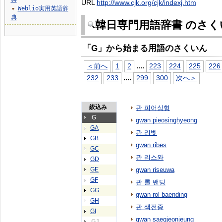
URL
http://www.cjk.org/cjk/indexj.htm
Weblio実用英語辞
▼
典
韓日専門用語辞書 のさく
「G」から始まる用語のさくいん
...
.
＜前へ
1
2
223
224
225
226
...
.
232
233
299
300
次へ＞
絞込み
관 피어싱형
G
gwan pieosinghyeong
GA
관 리벳
GB
gwan ribes
GC
관 리스와
GD
GE
gwan riseuwa
GF
관 롤 밴딩
GG
gwan rol baending
GH
관 색전증
GI
gwan saegjeonjeung
GJ