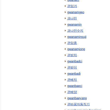
관암거
gwanamgeo
과나민
gwanamin
과나민수지
gwanaminsuji
관암종
gwanamjong
관받치
gwanbadci
관받이
gwanbadi
관배치
gwanbaeci
관배양
gwanbaeyang
관바꿈자동직기