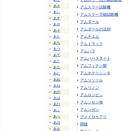
あさ
アムスラー試験機
あし
アムスラー万能試験機
あす
アムダール
あせ
アムダールの法則
あそ
アムチエム
あた
あち
アムトラック
あつ
アムハラ
あて
アムハースタイト
あと
アムフィテン期
あな
アムホテリシンＢ
あに
あぬ
アムリツァル
あね
アムリノン
あの
アムロジピン
あは
アムンセン海
あひ
アムンゼン
あふ
あへ
アメイロケアリ
あほ
雨陰
あま