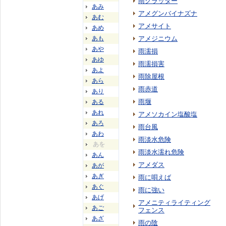
雨クラッター
あみ
アメグンバイナズナ
あむ
アメサイト
あめ
あも
アメジニウム
あや
雨濡損
あゆ
雨濡損害
あよ
雨除屋根
あら
雨赤道
あり
雨堰
ある
あれ
アメソカイン塩酸塩
あろ
雨台風
あわ
雨淡水危険
あを
雨淡水濡れ危険
あん
アメダス
あが
あぎ
雨に唄えば
あぐ
雨に強い
あげ
アメニティライティング
あご
フェンス
あざ
雨の陰