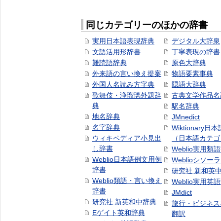
同じカテゴリーのほかの辞書
実用日本語表現辞典
デジタル大辞泉
文語活用形辞書
丁寧表現の辞書
難読語辞典
原色大辞典
外来語の言い換え提案
物語要素事典
外国人名読み方字典
隠語大辞典
歌舞伎・浄瑠璃外題辞
古典文学作品名
典
駅名辞典
地名辞典
JMnedict
名字辞典
Wiktionary日
ウィキペディア小見出
（日本語カテゴ
し辞書
Weblio実用類
Weblio日本語例文用例
Weblioシソー
辞書
研究社 新和英
Weblio類語・言い換え
Weblio実用英
辞書
JMdict
研究社 新英和中辞典
旅行・ビジネス
Eゲイト英和辞典
翻訳