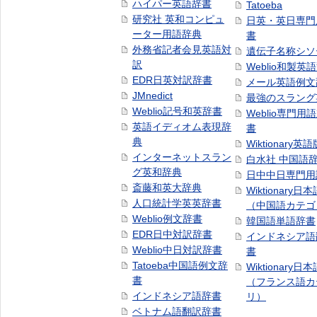
ハイパー英語辞書
Tatoeba
研究社 英和コンピュ
日英・英日専門
ーター用語辞典
書
外務省記者会見英語対
遺伝子名称シソ
訳
Weblio和製英
EDR日英対訳辞書
メール英語例文
JMnedict
最強のスラング
Weblio記号和英辞書
Weblio専門用
英語イディオム表現辞
書
典
Wiktionary英語
インターネットスラン
白水社 中国語
グ英和辞典
日中中日専門用
斎藤和英大辞典
Wiktionary日
人口統計学英英辞書
（中国語カテゴ
Weblio例文辞書
韓国語単語辞書
EDR日中対訳辞書
インドネシア語
Weblio中日対訳辞書
書
Tatoeba中国語例文辞
Wiktionary日
書
（フランス語カ
インドネシア語辞書
リ）
ベトナム語翻訳辞書