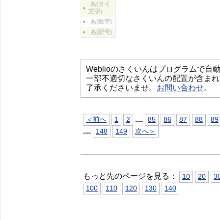
あ(タイ
文字)
あ(数字)
あ(記号)
Weblioのさくいんはプログラムで
一部不適切なさくいんの配置が含まれ
了承くださいませ。
お問い合わせ
。
...
.
＜前へ
1
2
85
86
87
88
89
...
.
148
149
次へ＞
もっと先のページを見る：
10
20
3
100
110
120
130
140