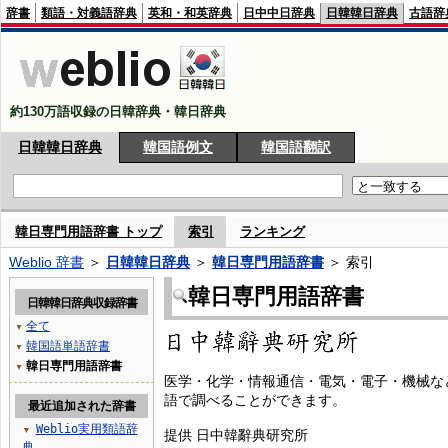
辞書
類語・対義語辞典
英和・和英辞典
日中中日辞典
日韓韓日辞典
古語辞
約130万語収録の日韓辞典・韓日辞典
日韓韓日辞典
韓国語例文
韓国語翻訳
韓日専門用語辞書 トップ
索引
ランキング
Weblio 辞書
＞
日韓韓日辞典
＞
韓日専門用語辞書
＞ 索引
韓日専門用語辞書
日韓韓日辞典収録辞書
全て
▼
韓国語単語辞書
▼
韓日専門用語辞書
▼
医学・化学・情報通信・電気・電子・機械な
語で調べることができます。
最近追加された辞書
Weblio実用類語辞
▼
提供 日中韓辭典研究所
典