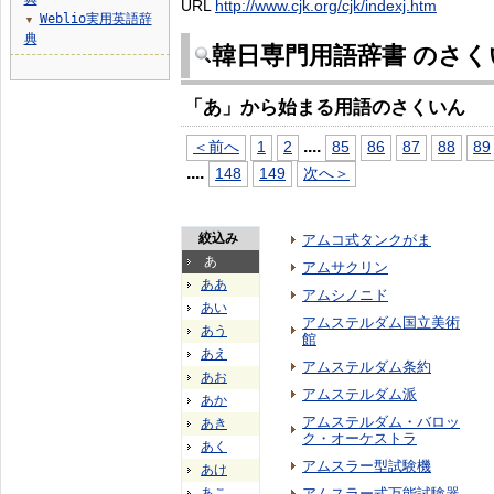
URL
http://www.cjk.org/cjk/indexj.htm
Weblio実用英語辞
▼
典
韓日専門用語辞書 のさく
「あ」から始まる用語のさくいん
...
.
＜前へ
1
2
85
86
87
88
89
...
.
148
149
次へ＞
絞込み
アムコ式タンクがま
あ
アムサクリン
ああ
アムシノニド
あい
アムステルダム国立美術
あう
館
あえ
アムステルダム条約
あお
アムステルダム派
あか
アムステルダム・バロッ
あき
ク・オーケストラ
あく
アムスラー型試験機
あけ
あこ
アムスラー式万能試験器