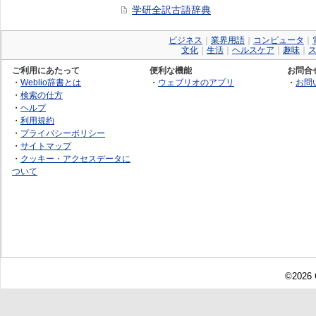
学研全訳古語辞典
ビジネス
｜
業界用語
｜
コンピュータ
｜
文化
｜
生活
｜
ヘルスケア
｜
趣味
｜
ご利用にあたって
便利な機能
お問合
・
Weblio辞書とは
・
ウェブリオのアプリ
・
お問
・
検索の仕方
・
ヘルプ
・
利用規約
・
プライバシーポリシー
・
サイトマップ
・
クッキー・アクセスデータに
ついて
©2026 