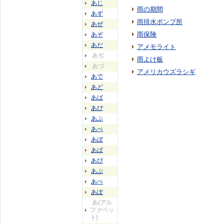
あじ
雨の期間
あず
雨排水ポンプ所
あぜ
雨保険
あぞ
あだ
アメモライト
あぢ
雨よけ板
あづ
アメリカウズラシギ
あで
あど
あば
あび
あぶ
あべ
あぼ
あぱ
あぴ
あぷ
あぺ
あぽ
あ(アル
ファベッ
ト)