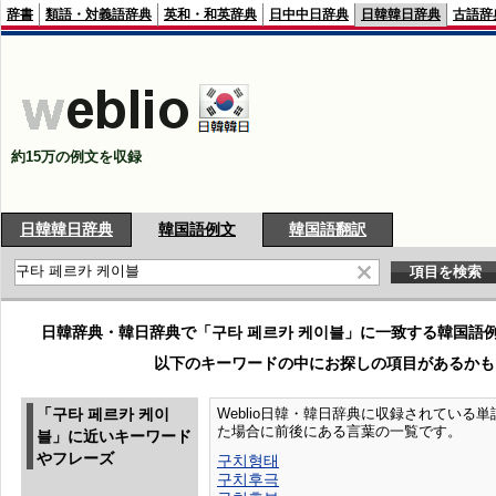
辞書
類語・対義語辞典
英和・和英辞典
日中中日辞典
日韓韓日辞典
古語辞
約15万の例文を収録
日韓韓日辞典
韓国語例文
韓国語翻訳
日韓辞典・韓日辞典で「구타 페르카 케이블」に一致する韓国語
以下のキーワードの中にお探しの項目があるかも
「구타 페르카 케이
Weblio日韓・韓日辞典に収録されている単語
た場合に前後にある言葉の一覧です。
블」に近いキーワード
やフレーズ
구치형태
구치후극