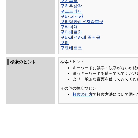
구치후부
구치후삼각
구크도가니
구타 페르카
구타당한배우자증후군
구타퍼쳐
구타페르차
구타페르카제 골프공
구태
구텐베르크
検索のヒント
検索のヒント
キーワードに誤字・脱字がないか確
違うキーワードを使ってみてくださ
より一般的な言葉を使ってみてくだ
その他の役立つヒント
検索の仕方
で検索方法について調べ