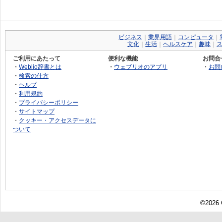
ビジネス
｜
業界用語
｜
コンピュータ
｜
文化
｜
生活
｜
ヘルスケア
｜
趣味
｜
ご利用にあたって
便利な機能
お問合
・
Weblio辞書とは
・
ウェブリオのアプリ
・
お問
・
検索の仕方
・
ヘルプ
・
利用規約
・
プライバシーポリシー
・
サイトマップ
・
クッキー・アクセスデータに
ついて
©2026 